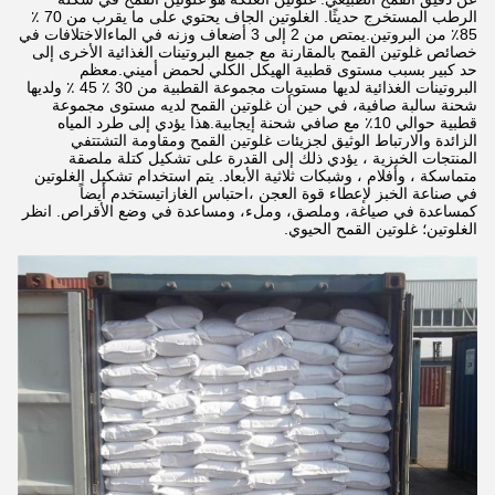
الرطب المستخرج حديثًا. الغلوتين الجاف يحتوي على ما يقرب من 70 ٪
85٪ من البروتين.يمتص من 2 إلى 3 أضعاف وزنه في الماءالاختلافات في
خصائص غلوتين القمح بالمقارنة مع جميع البروتينات الغذائية الأخرى إلى
حد كبير بسبب مستوى قطبية الهيكل الكلي لحمض أميني.معظم
البروتينات الغذائية لديها مستويات مجموعة القطبية من 30 ٪ 45 ٪ ولديها
شحنة سالبة صافية، في حين أن غلوتين القمح لديه مستوى مجموعة
قطبية حوالي 10٪ مع صافي شحنة إيجابية.هذا يؤدي إلى طرد المياه
الزائدة والارتباط الوثيق لجزيئات غلوتين القمح ومقاومة التشتتفي
المنتجات الخبزية ، يؤدي ذلك إلى القدرة على تشكيل كتلة ملصقة
متماسكة ، وأفلام ، وشبكات ثلاثية الأبعاد. يتم استخدام تشكيل الغلوتين
في صناعة الخبز لإعطاء قوة العجن ،احتباس الغازاتيستخدم أيضاً
كمساعدة في صياغة، وملصق، وملء، ومساعدة في وضع الأقراص. انظر
الغلوتين؛ غلوتين القمح الحيوي.