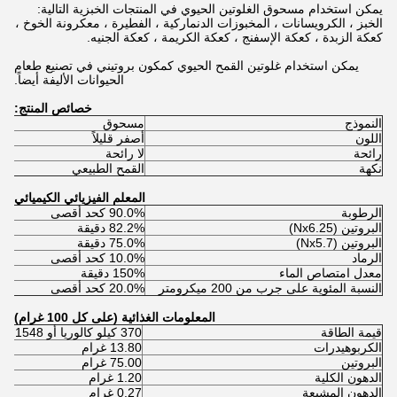
يمكن استخدام مسحوق الغلوتين الحيوي في المنتجات الخبزية التالية:
الخبز ، الكرويسانات ، المخبوزات الدنماركية ، الفطيرة ، معكرونة الخوخ ،
كعكة الزبدة ، كعكة الإسفنج ، كعكة الكريمة ، كعكة الجنيه.
يمكن استخدام غلوتين القمح الحيوي كمكون بروتيني في تصنيع طعام
الحيوانات الأليفة أيضاً.
خصائص المنتج:
النموذج
مسحوق
اللون
أصفر قليلاً
رائحة
لا رائحة
نكهة
القمح الطبيعي
المعلم الفيزيائي الكيميائي
الرطوبة
90.0% كحد أقصى
البروتين (Nx6.25)
82.2% دقيقة
البروتين (Nx5.7)
75.0% دقيقة
الرماد
10.0% كحد أقصى
معدل امتصاص الماء
150% دقيقة
النسبة المئوية على جرب من 200 ميكرومتر
20.0% كحد أقصى
المعلومات الغذائية (على كل 100 غرام)
قيمة الطاقة
370 كيلو كالوريا أو 1548 كيلو جيه
الكربوهيدرات
13.80 غرام
البروتين
75.00 غرام
الدهون الكلية
1.20 غرام
الدهون المشبعة
0.27 غرام