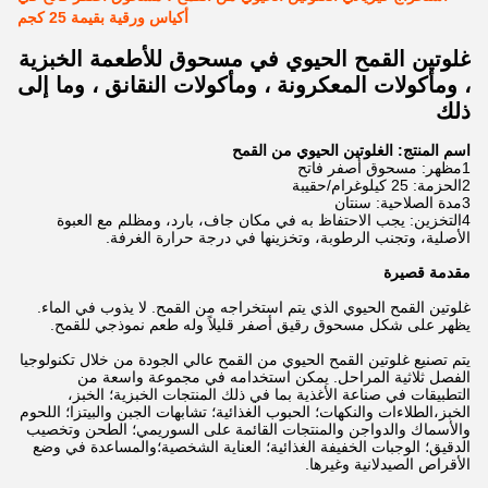
أكياس ورقية بقيمة 25 كجم
غلوتين القمح الحيوي في مسحوق للأطعمة الخبزية
، ومأكولات المعكرونة ، ومأكولات النقانق ، وما إلى
ذلك
اسم المنتج: الغلوتين الحيوي من القمح
1مظهر: مسحوق أصفر فاتح
2الحزمة: 25 كيلوغرام/حقيبة
3مدة الصلاحية: سنتان
4التخزين: يجب الاحتفاظ به في مكان جاف، بارد، ومظلم مع العبوة
الأصلية، وتجنب الرطوبة، وتخزينها في درجة حرارة الغرفة.
مقدمة قصيرة
غلوتين القمح الحيوي الذي يتم استخراجه من القمح. لا يذوب في الماء.
يظهر على شكل مسحوق رقيق أصفر قليلاً وله طعم نموذجي للقمح.
يتم تصنيع غلوتين القمح الحيوي من القمح عالي الجودة من خلال تكنولوجيا
الفصل ثلاثية المراحل. يمكن استخدامه في مجموعة واسعة من
التطبيقات في صناعة الأغذية بما في ذلك المنتجات الخبزية؛ الخبز،
الخبز،الطلاءات والنكهات؛ الحبوب الغذائية؛ تشابهات الجبن والبيتزا؛ اللحوم
والأسماك والدواجن والمنتجات القائمة على السوريمي؛ الطحن وتخصيب
الدقيق؛ الوجبات الخفيفة الغذائية؛ العناية الشخصية؛والمساعدة في وضع
الأقراص الصيدلانية وغيرها.