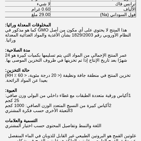
ترانس فاك
لا شيء
الألياف
0.60 غرام
فول السوداني (Na)
29.00 ملغ
المخلوقات المعدلة وراثيا:
هذا المنتج لا يحتوي على أي مكون من أصل GMO كما هو مذكور في
النظام الأوروبي رقم 1829/2003 بشأن الأغذية والمواد الغذائية المعدلة
وراثيا.
مدة الصلاحية:
عمر المنتج الإجمالي من المواد التي يتم تسليمها بكميات كبيرة هو 24
شهرًا بعد تاريخ الإنتاج إذا تم تخزينها في ظروف التخزين الموصى بها.
حالة التخزين:
تخزين المنتج في منطقة جافة ونظيفة (< 20 درجة مئوية، < 60 ٪ RH)
بعيدا عن المواد الرائحة.
العبوة:
1أكياس ورقية متعددة الطبقات مع غطاء داخلي من البولي وزن صافي:
25 كجم
2أكياس كبيرة من النسيج المتعدد الوزن الصافي: 1000 كجم
3التعبئة الأخرى حسب فكرة المشتري
التسمية والعلامات
اللغة والنمط وتفاصيل المحتوى حسب اختيار المشتري
غلوتين القمح هو البروتين الطبيعي غير القابل للذوبان في الماء المنفصل
عن دقيق القمح الطبيعي. غلوتين العلكة هو غلوتين القمح في شكله