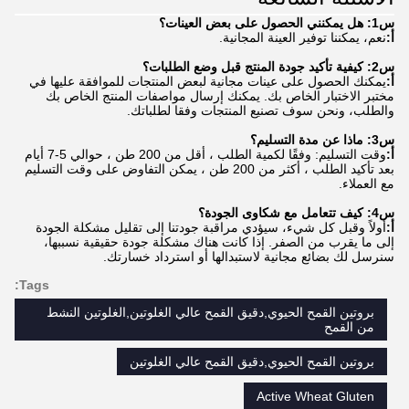
س1: هل يمكنني الحصول على بعض العينات؟
أ:
نعم، يمكننا توفير العينة المجانية.
س2: كيفية تأكيد جودة المنتج قبل وضع الطلبات؟
أ:
يمكنك الحصول على عينات مجانية لبعض المنتجات للموافقة عليها في
مختبر الاختبار الخاص بك. يمكنك إرسال مواصفات المنتج الخاص بك
والطلب، ونحن سوف تصنيع المنتجات وفقا لطلباتك.
س3: ماذا عن مدة التسليم؟
أ:
وقت التسليم: وفقًا لكمية الطلب ، أقل من 200 طن ، حوالي 5-7 أيام
بعد تأكيد الطلب ، أكثر من 200 طن ، يمكن التفاوض على وقت التسليم
مع العملاء.
س4: كيف تتعامل مع شكاوى الجودة؟
أ:
أولاً وقبل كل شيء، سيؤدي مراقبة جودتنا إلى تقليل مشكلة الجودة
إلى ما يقرب من الصفر. إذا كانت هناك مشكلة جودة حقيقية نسببها،
سنرسل لك بضائع مجانية لاستبدالها أو استرداد خسارتك.
Tags:
بروتين القمح الحيوي,دقيق القمح عالي الغلوتين,الغلوتين النشط
من القمح
بروتين القمح الحيوي,دقيق القمح عالي الغلوتين
Active Wheat Gluten