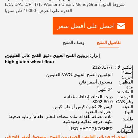
شروط الدفع: L/C، D/A، D/P، T/T، Western Union، MoneyGram
القدرة على العرض: 10000 طن سنويا
احصل على أفضل سعر
تفاصيل المنتج
وصف المنتج
إبراز:
بروتين القمح الحيوي,دقيق القمح عالي الغلوتين
,
high gluten wheat flour
إينكس لا.:
232-317-7
أسماء
الجلوتين القمح الحيوي،VWG،الغلوتين
أخرى:
المظهر:
مسحوق أصفر فاتح
مدة
24 شهراً
الصلاحية:
الدرجة:
درجة الغذاء، إضافات غذائية
رقم CAS:
8002-80-0
التعبئة:
كيس 25 كجم / كيس أو طن كيس
النوع:
معززات التغذية
مادة مضافة للغذاء، مادة مضافة للخبز، طعام؛ رعاية صحية؛
طلب:
نكهة، درجة غذائية وصيدلانية
إصدار
ISO,HACCP,KOSHER
الشهادات:
استخراج فيزيائي الغلوتين الحيوي من القمح ، مسحوق أصفر فاتح في