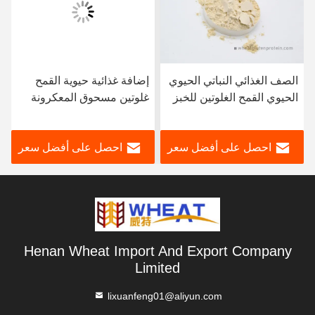
الصف الغذائي النباتي الحيوي
إضافة غذائية حيوية القمح
الحيوي القمح الغلوتين للخبز
غلوتين مسحوق المعكرونة
لحم الخنزير النقانق والقرفة
الفورية والسباجيتي
احصل على أفضل سعر
احصل على أفضل سعر
Henan Wheat Import And Export Company
Limited
lixuanfeng01@aliyun.com