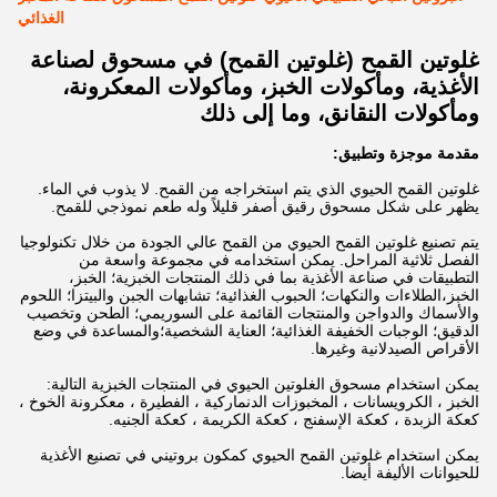
الغذائي
غلوتين القمح (غلوتين القمح) في مسحوق لصناعة
الأغذية، ومأكولات الخبز، ومأكولات المعكرونة،
ومأكولات النقانق، وما إلى ذلك
مقدمة موجزة وتطبيق:
غلوتين القمح الحيوي الذي يتم استخراجه من القمح. لا يذوب في الماء.
يظهر على شكل مسحوق رقيق أصفر قليلاً وله طعم نموذجي للقمح.
يتم تصنيع غلوتين القمح الحيوي من القمح عالي الجودة من خلال تكنولوجيا
الفصل ثلاثية المراحل. يمكن استخدامه في مجموعة واسعة من
التطبيقات في صناعة الأغذية بما في ذلك المنتجات الخبزية؛ الخبز،
الخبز،الطلاءات والنكهات؛ الحبوب الغذائية؛ تشابهات الجبن والبيتزا؛ اللحوم
والأسماك والدواجن والمنتجات القائمة على السوريمي؛ الطحن وتخصيب
الدقيق؛ الوجبات الخفيفة الغذائية؛ العناية الشخصية؛والمساعدة في وضع
الأقراص الصيدلانية وغيرها.
يمكن استخدام مسحوق الغلوتين الحيوي في المنتجات الخبزية التالية:
الخبز ، الكرويسانات ، المخبوزات الدنماركية ، الفطيرة ، معكرونة الخوخ ،
كعكة الزبدة ، كعكة الإسفنج ، كعكة الكريمة ، كعكة الجنيه.
يمكن استخدام غلوتين القمح الحيوي كمكون بروتيني في تصنيع الأغذية
للحيوانات الأليفة أيضا.