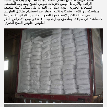
الزائدة والارتباط الوثيق لجزيئات غلوتين القمح ومقاومة التشتتفي
المنتجات الخبزية ، يؤدي ذلك إلى القدرة على تشكيل كتلة ملصقة
متماسكة ، وأفلام ، وشبكات ثلاثية الأبعاد. يتم استخدام تشكيل الغلوتين
في صناعة الخبز لإعطاء قوة العجن ،احتباس الغازاتيستخدم أيضاً
كمساعدة في صياغة، وملصق، وملء، ومساعدة في وضع الأقراص. انظر
الغلوتين؛ غلوتين القمح الحيوي.