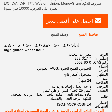
شروط الدفع: L/C، D/A، D/P، T/T، Western Union، MoneyGram
القدرة على العرض: 10000 طن سنويا
احصل على أفضل سعر
تفاصيل المنتج
وصف المنتج
إبراز:
دقيق القمح الحيوي,دقيق القمح عالي الغلوتين
,
high gluten wheat flour
النوع:
معززات التغذية
إينكس لا.:
232-317-7
رقم CAS:
8002-80-0
أسماء
الجلوتين القمح الحيوي،VWG،الغلوتين
أخرى:
المظهر:
مسحوق أصفر فاتح
مدة
24 شهراً
الصلاحية:
الدرجة:
درجة الغذاء، إضافات غذائية
التعبئة:
كيس 25 كجم / كيس أو طن كيس
مادة مضافة للغذاء. مكون للخبز، الغذاء؛ الرعاية الصحية؛
طلب:
النكهة، درجة الغذاء والصيدلة
إصدار
ISO,HACCP,KOSHER
الشهادات:
البروتين النباتي الطبيعي الحيوي غلوتين القمح المسحوق لصناعة المخبز