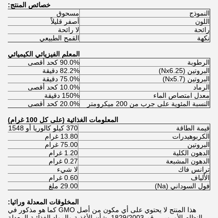
خصائص المنتج:
النموذج
مسحوق
اللون
أصفر قليلاً
رائحة
لا رائحة
نكهة
القمح الطبيعي
المعلم الفيزيائي الكيميائي
الرطوبة
90.0% كحد أقصى
البروتين (Nx6.25)
82.2% دقيقة
البروتين (Nx5.7)
75.0% دقيقة
الرماد
10.0% كحد أقصى
معدل امتصاص الماء
150% دقيقة
النسبة المئوية على جرب من 200 ميكرومتر
20.0% كحد أقصى
المعلومات الغذائية (على كل 100 غرام)
قيمة الطاقة
370 كيلو كالوريا أو 1548 كيلو جيه
الكربوهيدرات
13.80 غرام
البروتين
75.00 غرام
الدهون الكلية
1.20 غرام
الدهون المشبعة
0.27 غرام
ترانس فاك
لا شيء
الألياف
0.60 غرام
فول السوداني (Na)
29.00 ملغ
المخلوقات المعدلة وراثيا:
هذا المنتج لا يحتوي على أي مكون من أصل GMO كما هو مذكور في
النظام الأوروبي رقم 1829/2003 بشأن الأغذية والمواد الغذائية المعدلة