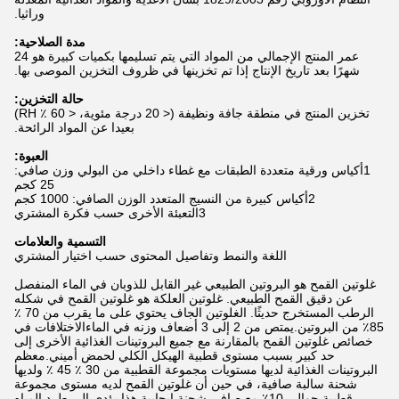
وراثيا.
مدة الصلاحية:
عمر المنتج الإجمالي من المواد التي يتم تسليمها بكميات كبيرة هو 24
شهرًا بعد تاريخ الإنتاج إذا تم تخزينها في ظروف التخزين الموصى بها.
حالة التخزين:
تخزين المنتج في منطقة جافة ونظيفة (< 20 درجة مئوية، < 60 ٪ RH)
بعيدا عن المواد الرائحة.
العبوة:
1أكياس ورقية متعددة الطبقات مع غطاء داخلي من البولي وزن صافي:
25 كجم
2أكياس كبيرة من النسيج المتعدد الوزن الصافي: 1000 كجم
3التعبئة الأخرى حسب فكرة المشتري
التسمية والعلامات
اللغة والنمط وتفاصيل المحتوى حسب اختيار المشتري
غلوتين القمح هو البروتين الطبيعي غير القابل للذوبان في الماء المنفصل
عن دقيق القمح الطبيعي. غلوتين العلكة هو غلوتين القمح في شكله
الرطب المستخرج حديثًا. الغلوتين الجاف يحتوي على ما يقرب من 70 ٪
85٪ من البروتين.يمتص من 2 إلى 3 أضعاف وزنه في الماءالاختلافات في
خصائص غلوتين القمح بالمقارنة مع جميع البروتينات الغذائية الأخرى إلى
حد كبير بسبب مستوى قطبية الهيكل الكلي لحمض أميني.معظم
البروتينات الغذائية لديها مستويات مجموعة القطبية من 30 ٪ 45 ٪ ولديها
شحنة سالبة صافية، في حين أن غلوتين القمح لديه مستوى مجموعة
قطبية حوالي 10٪ مع صافي شحنة إيجابية.هذا يؤدي إلى طرد المياه