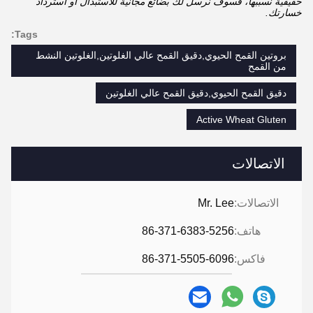
حقيقية نسببها، فسوف نرسل لك بضائع مجانية للاستبدال أو استرداد
خسارتك.
Tags:
بروتين القمح الحيوي,دقيق القمح عالي الغلوتين,الغلوتين النشط
من القمح
دقيق القمح الحيوي,دقيق القمح عالي الغلوتين
Active Wheat Gluten
الاتصالات
الاتصالات:
Mr. Lee
هاتف:
86-371-6383-5256
فاكس:
86-371-5505-6096