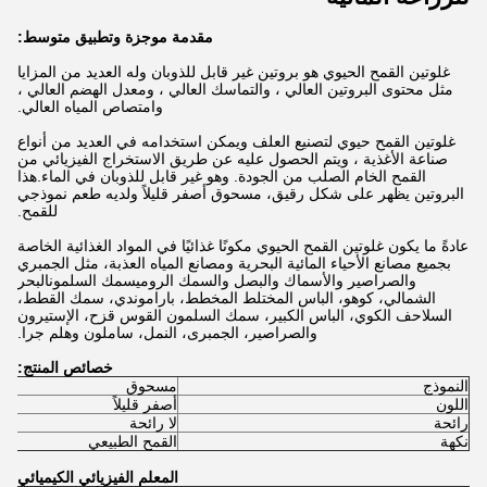
مقدمة موجزة وتطبيق متوسط:
غلوتين القمح الحيوي هو بروتين غير قابل للذوبان وله العديد من المزايا
مثل محتوى البروتين العالي ، والتماسك العالي ، ومعدل الهضم العالي ،
وامتصاص المياه العالي.
غلوتين القمح حيوي لتصنيع العلف ويمكن استخدامه في العديد من أنواع
صناعة الأغذية ، ويتم الحصول عليه عن طريق الاستخراج الفيزيائي من
القمح الخام الصلب من الجودة. وهو غير قابل للذوبان في الماء.هذا
البروتين يظهر على شكل رقيق، مسحوق أصفر قليلاً ولديه طعم نموذجي
للقمح.
عادةً ما يكون غلوتين القمح الحيوي مكونًا غذائيًا في المواد الغذائية الخاصة
بجميع مصانع الأحياء المائية البحرية ومصانع المياه العذبة، مثل الجمبري
والصراصير والأسماك والبصل والسمك الروميسمك السلمونالبحر
الشمالي، كوهو، الباس المختلط المخطط، باراموندي، سمك القطط،
السلاحف الكوي، الباس الكبير، سمك السلمون القوس قزح، الإستيرون
والصراصير، الجمبرى، النمل، ساملون وهلم جرا.
خصائص المنتج:
النموذج
مسحوق
اللون
أصفر قليلاً
رائحة
لا رائحة
نكهة
القمح الطبيعي
المعلم الفيزيائي الكيميائي