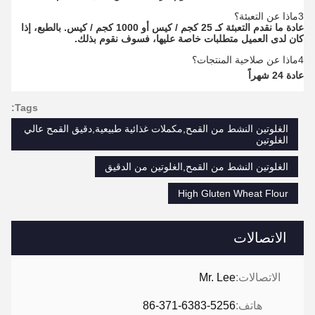
3ماذا عن التعبئة؟
عادة ما نقدم التعبئة كـ 25 كجم / كيس أو 1000 كجم / كيس. بالطبع، إذا
كان لدى العميل متطلبات خاصة عليها، فسوف نقوم بذلك.
4ماذا عن صلاحية المنتجات؟
عادة 24 شهراً
Tags:
الغلوتين النشط من القمح,مكملات غذائية طبيعية,دقيق القمح عالي
الغلوتين
الغلوتين النشط من القمح,الغلوتين من الدقيق
High Gluten Wheat Flour
الاتصالات
الاتصالات:
Mr. Lee
هاتف:
86-371-6383-5256