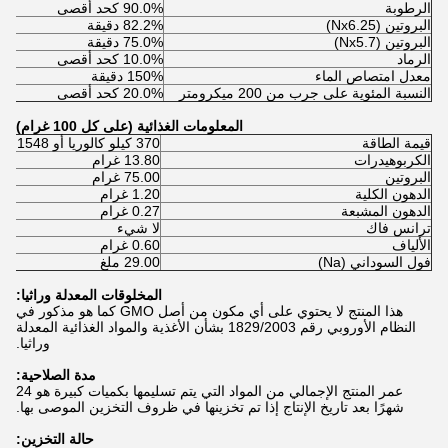
الرطوبة
90.0% كحد أقصى
البروتين (Nx6.25)
82.2% دقيقة
البروتين (Nx5.7)
75.0% دقيقة
الرماد
10.0% كحد أقصى
معدل امتصاص الماء
150% دقيقة
النسبة المئوية على جرب من 200 ميكرومتر
20.0% كحد أقصى
المعلومات الغذائية (على كل 100 غرام)
قيمة الطاقة
370 كيلو كالوريا أو 1548 كيلو جيه
الكربوهيدرات
13.80 غرام
البروتين
75.00 غرام
الدهون الكلية
1.20 غرام
الدهون المشبعة
0.27 غرام
ترانس فاك
لا شيء
الألياف
0.60 غرام
فول السوداني (Na)
29.00 ملغ
المخلوقات المعدلة وراثيا:
هذا المنتج لا يحتوي على أي مكون من أصل GMO كما هو مذكور في
النظام الأوروبي رقم 1829/2003 بشأن الأغذية والمواد الغذائية المعدلة
وراثيا.
مدة الصلاحية:
عمر المنتج الإجمالي من المواد التي يتم تسليمها بكميات كبيرة هو 24
شهرًا بعد تاريخ الإنتاج إذا تم تخزينها في ظروف التخزين الموصى بها.
حالة التخزين: