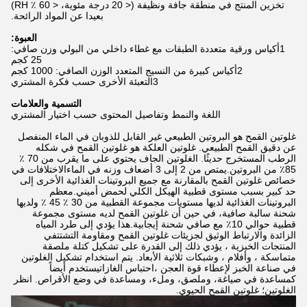
تخزين المنتج في منطقة جافة ونظيفة (< 20 درجة مئوية، < 60 ٪ RH)
بعيدا عن المواد الرائحة.
العبوة:
1أكياس ورقية متعددة الطبقات مع غطاء داخلي من البولي وزن صافي:
25 كجم
2أكياس كبيرة من النسيج المتعدد الوزن الصافي: 1000 كجم
3التعبئة الأخرى حسب فكرة المشتري
التسمية والعلامات
اللغة والنمط وتفاصيل المحتوى حسب اختيار المشتري
غلوتين القمح هو البروتين الطبيعي غير القابل للذوبان في الماء المنفصل
عن دقيق القمح الطبيعي. غلوتين العلكة هو غلوتين القمح في شكله
الرطب المستخرج حديثًا. الغلوتين الجاف يحتوي على ما يقرب من 70 ٪
85٪ من البروتين.يمتص من 2 إلى 3 أضعاف وزنه في الماءالاختلافات في
خصائص غلوتين القمح بالمقارنة مع جميع البروتينات الغذائية الأخرى إلى
حد كبير بسبب مستوى قطبية الهيكل الكلي لحمض أميني.معظم
البروتينات الغذائية لديها مستويات مجموعة القطبية من 30 ٪ 45 ٪ ولديها
شحنة سالبة صافية، في حين أن غلوتين القمح لديه مستوى مجموعة
قطبية حوالي 10٪ مع صافي شحنة إيجابية.هذا يؤدي إلى طرد المياه
الزائدة والارتباط الوثيق لجزيئات غلوتين القمح ومقاومة التشتتفي
المنتجات الخبزية ، يؤدي ذلك إلى القدرة على تشكيل كتلة ملصقة
متماسكة ، وأفلام ، وشبكات ثلاثية الأبعاد. يتم استخدام تشكيل الغلوتين
في صناعة الخبز لإعطاء قوة العجن ،احتباس الغازاتيستخدم أيضاً
كمساعدة في صياغة، وملصق، وملء، ومساعدة في وضع الأقراص. انظر
الغلوتين؛ غلوتين القمح الحيوي.