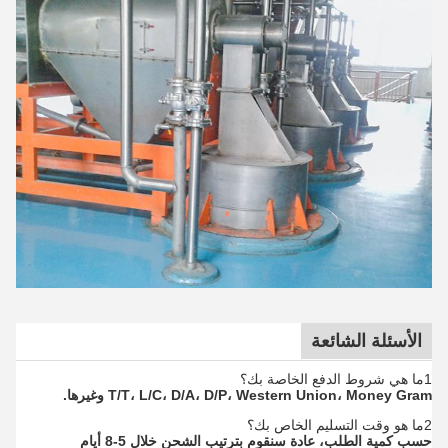
الأسئلة الشائعة
1ما هي شروط الدفع الخاصة بك؟
T/T، L/C، D/A، D/P، Western Union، Money Gram وغيرها.
2ما هو وقت التسليم الخاص بك؟
حسب كمية الطلب، عادة سنقوم بترتيب الشحن خلال 5-8 أيام