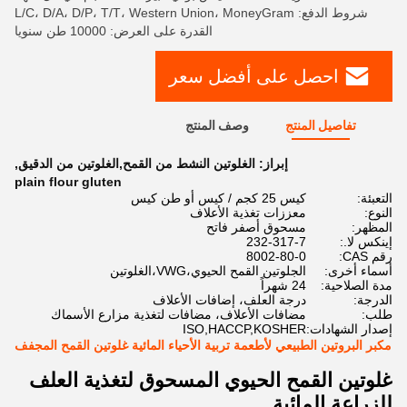
شروط الدفع: L/C، D/A، D/P، T/T، Western Union، MoneyGram
القدرة على العرض: 10000 طن سنويا
احصل على أفضل سعر
تفاصيل المنتج
وصف المنتج
إبراز:
الغلوتين النشط من القمح,الغلوتين من الدقيق
,
plain flour gluten
التعبئة:
كيس 25 كجم / كيس أو طن كيس
النوع:
معززات تغذية الأعلاف
المظهر:
مسحوق أصفر فاتح
إينكس لا.:
232-317-7
رقم CAS:
8002-80-0
أسماء أخرى:
الجلوتين القمح الحيوي،VWG،الغلوتين
مدة الصلاحية:
24 شهراً
الدرجة:
درجة العلف، إضافات الأعلاف
طلب:
مضافات الأعلاف، مضافات لتغذية مزارع الأسماك
إصدار الشهادات:
ISO,HACCP,KOSHER
مكبر البروتين الطبيعي لأطعمة تربية الأحياء المائية غلوتين القمح المجفف
غلوتين القمح الحيوي المسحوق لتغذية العلف
للزراعة المائية