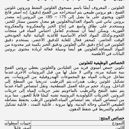
الغلوتين ، المعروف أيضًا باسم مسحوق الغلوتين النشط وبروتين غلوتين
القمح ، هو بروتين طبيعي يتم استخراجه من القمح (دقيق). إنه أصفر فاتح
اللون ويحتوي على ما يصل إلى 75٪ ~ 85٪ من البروتين.إنه مصدر
بروتين نباتي غني بالمواد الغذائيةالغلوتين هو معدل تحسين ممتاز للخبز،
ويستخدم على نطاق واسع في إنتاج الخبز والمعكرونة والمعكرونة
الفورية، ويمكن أيضا أن تستخدم كعامل احتباس المياه في منتجات
اللحوم،وكذلك المواد الخام الأساسية للأغذية المائية عالية الجودةفي
الوقت الحاضر، كمحفز فعال للغاية للدقيق الأخضر، يستخدم دقيق
الغلوتين في إنتاج دقيق عالي الغلوتين ودقيق الخبز بكمية غير محدودة من
المواد المضافة.الغلوتين هو أيضا وسيلة فعالة لزيادة محتوى بروتين
النباتات في الأطعمة.
الخصائص الوظيفية للغلوتين
تكوين حمض أمينوي فريد من الغليادين والغلوتين يعطي بروتين القمح
بنية شبكية مرنة، والتي لا مثيل لها من قبل البروتينات الأخرى.عندما
تتفاعل جزيئات المياه مع المجموعات الهيدروفيلية من البروتينات، يتم
تشكيل غلوتين رطب هيدرات.يتم الترطيب تدريجيا من السطح إلى
الداخل، ويزداد حجم مرحلة العمل السطحية، وتقل امتصاص الماء.عندما
يتم تنفيذ التنفخ والترطيب بالماءويتم نشر جزيئات المياه إلى جزيئات
البروتين. الجزيئات الكولويدية البروتينية تشبه كيسًا قابلًا للعبور، مما يزيد
من امتصاص المياه. بعد امتصاص المياه،الغلوتين الرطب يحتفظ بنشاطه
الطبيعي الأصلي وحاله البدنية، ولها مرونة ، قابلية التمدد ، قابلية تشكيل
الفيلم والتمريط في شفط الدهون.
خصائص المنتج:
النموذج
حبيبات أسطوانية
اللون
أصفر قليلاً