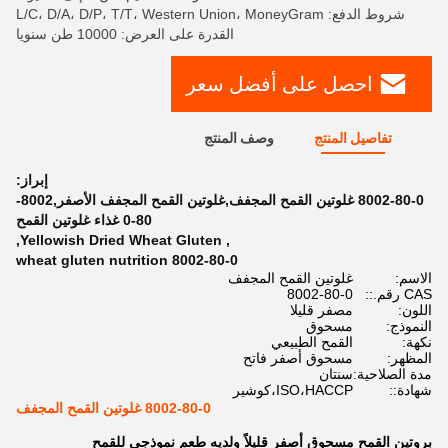
شروط الدفع: L/C، D/A، D/P، T/T، Western Union، MoneyGram
القدرة على العرض: 10000 طن سنويا
احصل على أفضل سعر
تفاصيل المنتج
وصف المنتج
إبراز:
8002-80-0 غلوتين القمح المجفف,غلوتين القمح المجفف الأصفر,8002-
80-0 غذاء غلوتين القمح
,
Yellowish Dried Wheat Gluten
,
8002-80-0 wheat gluten nutrition
الاسم:
غلوتين القمح المجفف
CAS رقم.::
8002-80-0
اللون:
مصفر قليلا
النموذج:
مسحوق
نكهة:
القمح الطبيعي
المظهر:
مسحوق أصفر فاتح
مدة الصلاحية:
سنتان
شهادة::
ISO،HACCP،كوشير
8002-80-0 غلوتين القمح المجفف
بروتين القمح مسحوق أصفر قليلاً ولديه طعم نموذجي للقمح