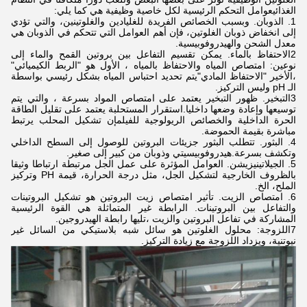
الغذائيعوامل التحكم الرئيسية لكل خاصية وظيفية هي كما يلي:
1. الذوبان. وبسبب الخصائص الفريدة للغليادين والغلوتينين، والتي تؤدي
إلى انخفاض ذوبان الغلوتين، فإن أهم العوامل التي تتحكم في الذوبان هي
معدل الشحن والهيدروفوبيسية.
2الاحتفاظ بالماء. يمكن تقسيم التفاعل بين بروتين القمح والماء إلى
نوعين: امتصاص المياه والاحتفاظ بالمياه ، الأول هو "الربط الكيميائي"
،الأخير "الاحتفاظ المادي"يتم تحديد احتباس المياه بشكل رئيسي بواسطة
الـ pH وليس التركيز.
3التبخير. ظهور التبخير يعتمد على امتصاص المواد بسرعة ، والتي يتم
توسيعها وإعادة وضعها داخليا.استقرار المستحلبة يعتمد على تقليل الطاقة
الحرة الداخلية والخصائص الريولوجية للفيلمإن تشكيل المحلب يرتبط
مباشرة بقيمة الحموضة.
4. البثور. تتطلب البثور جزيئات البروتين للوصول إلى السطح الداخلي
وتكشف بسرعة.هيدروفوبيسيتي وذوبان من كبير إلى صغير.
5. الجيلاتينيزيشن. العوامل المؤثرة على عمل الجل مرتبطة ارتباطا وثيقا
بالظروف الخارجية لتشكيل الجل، مثل درجة الحرارة، قيمة PH وتركيز
الملح، الخ.
6. امتصاص الزيت. تأثير امتصاص زيت البروتين هو تشكيل البروتينات
والتفاعل بين البروتينات. الرابطة غير المتماثلة هي القوة الرئيسية
المشاركة في تفاعل البروتين والزيت ،تليها رابطة الهيدروجين.
7اللزوجة: محلول الغلوتين هو سائل شبه بلاستيكي من السائل غير
نيوتنية، ويزداد اللزوجة مع زيادة التركيز.