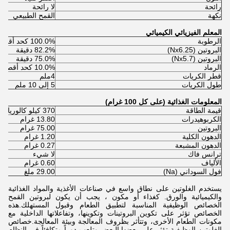
رائحة
لا رائحة
نكهة
القمح الطبيعي
المعلم الفيزيائي الكيميائي
الرطوبة
100.0% كحد أقصى
البروتين (Nx6.25)
82.2% دقيقة
البروتين (Nx5.7)
75.0% دقيقة
الرماد
10.0% كحد أقصى
قطر الكريات
4ملم
طول الكريات
5 إلى 10 ملم
المعلومات الغذائية (على كل 100 غرام)
قيمة الطاقة
370 كيلو كالوريا أو 1548 كيلو جيه
الكربوهيدرات
13.80 غرام
البروتين
75.00 غرام
الدهون الكلية
1.20 غرام
الدهون المشبعة
0.27 غرام
ترانس فاك
لا شيء
الألياف
0.60 غرام
فول السوداني (Na)
29.00 ملغ
يستخدم الغلوتين على نطاق واسع في صناعات الأغذية والمواد الغذائية
والكيميائية والورق. كغذاء أو مكون ، يجب أن يكون لبروتين القمح
الخصائص الوظيفية المناسبة لتطبيق الطعام وقبول المستهلك.هذه
الخصائص تؤثر على تكوين البروتينات وتكوينها، وتفاعلاتها الداخلية مع
مكونات الطعام الأخرى، وتتأثر بظروف المعالجة وبيئة المعالجة.خصائص
الغلوتين الوظيفية تؤثر على بعضها البعض وتلعب دوراً متكافئاً في النظام