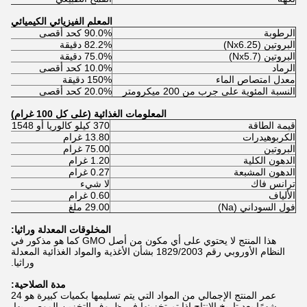
المعلم الفيزيائي الكيميائي
الرطوبة
90.0% كحد أقصى
البروتين (Nx6.25)
82.2% دقيقة
البروتين (Nx5.7)
75.0% دقيقة
الرماد
10.0% كحد أقصى
معدل امتصاص الماء
150% دقيقة
النسبة المئوية على جرب من 200 ميكرومتر
20.0% كحد أقصى
المعلومات الغذائية (على كل 100 غرام)
قيمة الطاقة
370 كيلو كالوريا أو 1548 كيلو جيه
الكربوهيدرات
13.80 غرام
البروتين
75.00 غرام
الدهون الكلية
1.20 غرام
الدهون المشبعة
0.27 غرام
ترانس فاك
لا شيء
الألياف
0.60 غرام
فول السوداني (Na)
29.00 ملغ
المخلوقات المعدلة وراثيا:
هذا المنتج لا يحتوي على أي مكون من أصل GMO كما هو مذكور في
النظام الأوروبي رقم 1829/2003 بشأن الأغذية والمواد الغذائية المعدلة
وراثيا.
مدة الصلاحية:
عمر المنتج الإجمالي من المواد التي يتم تسليمها بكميات كبيرة هو 24
شهرًا بعد تاريخ الإنتاج إذا تم تخزينها في ظروف التخزين الموصى بها.