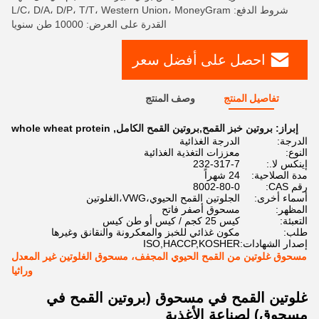
شروط الدفع: L/C، D/A، D/P، T/T، Western Union، MoneyGram
القدرة على العرض: 10000 طن سنويا
احصل على أفضل سعر
تفاصيل المنتج
وصف المنتج
إبراز:
بروتين خبز القمح,بروتين القمح الكامل
,
whole wheat protein
الدرجة:
الدرجة الغذائية
النوع:
معززات التغذية الغذائية
إينكس لا.:
232-317-7
مدة الصلاحية:
24 شهراً
رقم CAS:
8002-80-0
أسماء أخرى:
الجلوتين القمح الحيوي،VWG،الغلوتين
المظهر:
مسحوق أصفر فاتح
التعبئة:
كيس 25 كجم / كيس أو طن كيس
طلب:
مكون غذائي للخبز والمعكرونة والنقانق وغيرها
إصدار الشهادات:
ISO,HACCP,KOSHER
مسحوق غلوتين من القمح الحيوي المجفف، مسحوق الغلوتين غير المعدل
وراثيا
غلوتين القمح في مسحوق (بروتين القمح في
مسحوق) لصناعة الأغذية