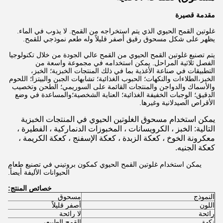
مقدمة قصيرة
غلوتين القمح الحيوي الذي يتم استخراجه من القمح. لا يذوب في الماء.
يظهر على شكل مسحوق رقيق أصفر قليلاً وله طعم نموذجي للقمح.
يتم تصنيع غلوتين القمح الحيوي من القمح عالي الجودة من خلال تكنولوجيا
الفصل ثلاثية المراحل. يمكن استخدامه في مجموعة واسعة من
التطبيقات في صناعة الأغذية بما في ذلك المنتجات الخبزية؛ الخبز،
الخبز،الطلاءات والنكهات؛ الحبوب الغذائية؛ تشابهات الجبن والبيتزا؛ اللحوم
والأسماك والدواجن والمنتجات القائمة على السوريمي؛ الطحن وتخصيب
الدقيق؛ الوجبات الخفيفة الغذائية؛ العناية الشخصية؛والمساعدة في وضع
الأقراص الصيدلانية وغيرها.
يمكن استخدام مسحوق الغلوتين الحيوي في المنتجات الخبزية
التالية: الخبز ، الكرويسانات ، المخبوزات الدنماركية ، الفطيرة ،
معكرونة الخوخ ، كعكة الزبدة ، كعكة الإسفنج ، كعكة الكريمة ،
كعكة الجنيه.
يمكن استخدام غلوتين القمح الحيوي كمكون بروتيني في تصنيع طعام
الحيوانات الأليفة أيضاً.
خصائص المنتج:
النموذج
مسحوق
اللون
أصفر قليلاً
رائحة
لا رائحة
نكهة
القمح الطبيعي