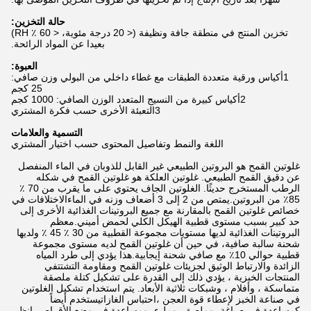
حالة التخزين:
تخزين المنتج في منطقة جافة ونظيفة (< 20 درجة مئوية، < 60 ٪ RH)
بعيدا عن المواد الرائحة.
العبوة:
1أكياس ورقية متعددة الطبقات مع غطاء داخلي من البولي وزن صافي:
25 كجم
2أكياس كبيرة من النسيج المتعدد الوزن الصافي: 1000 كجم
3التعبئة الأخرى حسب فكرة المشتري
التسمية والعلامات
اللغة والنمط وتفاصيل المحتوى حسب اختيار المشتري
غلوتين القمح هو البروتين الطبيعي غير القابل للذوبان في الماء المنفصل
عن دقيق القمح الطبيعي. غلوتين العلكة هو غلوتين القمح في شكله
الرطب المستخرج حديثًا. الغلوتين الجاف يحتوي على ما يقرب من 70 ٪
85٪ من البروتين.يمتص من 2 إلى 3 أضعاف وزنه في الماءالاختلافات في
خصائص غلوتين القمح بالمقارنة مع جميع البروتينات الغذائية الأخرى إلى
حد كبير بسبب مستوى قطبية الهيكل الكلي لحمض أميني.معظم
البروتينات الغذائية لديها مستويات مجموعة القطبية من 30 ٪ 45 ٪ ولديها
شحنة سالبة صافية، في حين أن غلوتين القمح لديه مستوى مجموعة
قطبية حوالي 10٪ مع صافي شحنة إيجابية.هذا يؤدي إلى طرد المياه
الزائدة والارتباط الوثيق لجزيئات غلوتين القمح ومقاومة التشتتفي
المنتجات الخبزية ، يؤدي ذلك إلى القدرة على تشكيل كتلة ملصقة
متماسكة ، وأفلام ، وشبكات ثلاثية الأبعاد. يتم استخدام تشكيل الغلوتين
في صناعة الخبز لإعطاء قوة العجن ،احتباس الغازاتيستخدم أيضاً
كمساعدة في صياغة، وملصق، وملء، ومساعدة في وضع الأقراص. انظر