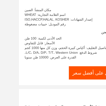
مكان المنشأ: الصين
اسم العلامة التجارية: WHEAT
إصدار الشهادات: ISO,HACCP,HALAL, KOSHER
رقم الموديل: حبيبات مضغوطة
حن
الحد الأدنى لكمية: 100 طن
الأسعار: قابل للتفاوض
اصيل التغليف: أكياس كبيرة الحجم، وزن كل منها 1000 كجم
شروط الدفع: L/C، D/A، D/P، T/T، Western Union،
القدرة على العرض: 10000 طن سنويا
على أفضل سعر