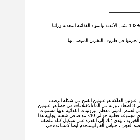
عي. غلوتين العلكة هو غلوتين القمح في شكله الرطب
المستخرج حديثًا. الغلوتين الجاف يحتوي على ما يقرب من 70 ٪ 85٪ من البروتين.يمتص من 2 إلى 3 أضعاف وزنه في الماءالاختلافات في خصائص غلوتين
لي لحمض أميني.معظم البروتينات الغذائية لديها مستويات
مجموعة القطبية من 30 ٪ 45 ٪ ولديها شحنة سالبة صافية، في حين أن غلوتين القمح لديه مستوى مجموعة قطبية حوالي 10٪ مع صافي شحنة إيجابية.هذا
ت الخبزية ، يؤدي ذلك إلى القدرة على تشكيل كتلة ملصقة
 قوة العجن ،احتباس الغازاتيستخدم أيضاً كمساعدة في