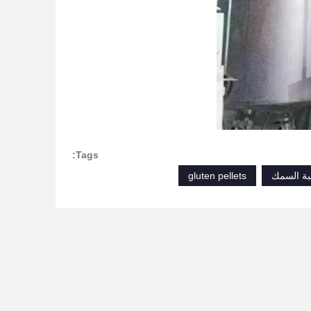
Tags:
بة السمك
gluten pellets