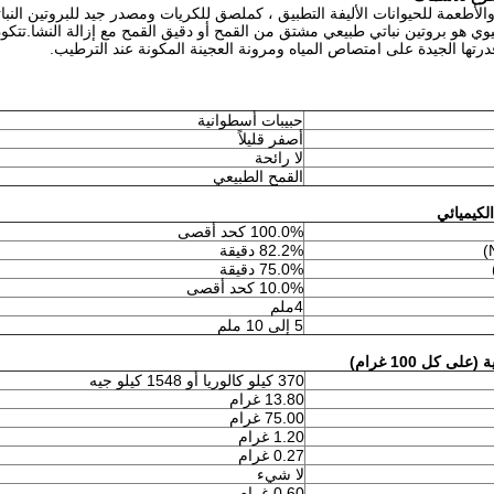
والأطعمة للحيوانات الأليفة التطبيق ، كملصق للكريات ومصدر جيد للبروتين النباتي
يوي هو بروتين نباتي طبيعي مشتق من القمح أو دقيق القمح مع إزالة النشا.تتكو
تها الجيدة على امتصاص المياه ومرونة العجينة المكونة عند الترطيب.
حبيبات أسطوانية
أصفر قليلاً
لا رائحة
القمح الطبيعي
الكيميائي
100.0% كحد أقصى
82.2% دقيقة
75.0% دقيقة
10.0% كحد أقصى
4ملم
5 إلى 10 ملم
لى كل 100 غرام)
370 كيلو كالوريا أو 1548 كيلو جيه
13.80 غرام
75.00 غرام
1.20 غرام
0.27 غرام
لا شيء
0.60 غرام