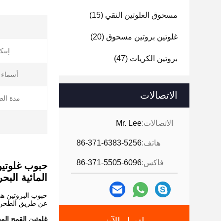
مسحوق الغلوتين النقي
(15)
غلوتين بروتين مسحوق
(20)
إينك
بروتين الكريات
(47)
أسماء 
الاتصالات
مدة الص
الاتصالات:
Mr. Lee
هاتف:
86-371-6383-5256
فاكس:
86-371-5505-6096
حبوب غلوتين
المائية البح
حبوب البروتين هي
عن طريق الطحن ال
غلوتين القمح الم