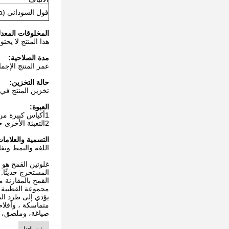
فول السوداني (Na)
المخلوقات المعدلة
هذا المنتج لا يحتوي على أي مكون من أصل GMO كما هو مذ
مدة الصلاحية:
عمر المنتج الإجمالي من المواد التي 
حالة التخزين:
تخزين المنتج في منطقة جافة ونظيفة (<
العبوة:
1أكياس كبيرة من النسيج المتعدد الوزن الصافي: 1000 كجم
2التعبئة الأخرى حسب فكرة المشتري
التسمية والعلاما
اللغة والنمط وت
غلوتين القمح هو 
القمح بالمقارنة 
يؤدي إلى طرد الم
متماسكة ، وأفلام
صياغة، وملصق، و