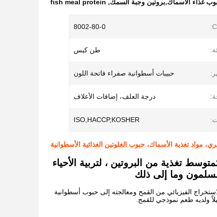
وب غذاء الأسماك,بروتين وجبة السمك
,
fish meal protein
8002-80-0
ة:
طن كيس
ر:
حبيبات أسطوانية صفراء فاتحة اللون
ة:
درجة العلف، إضافات الأعلاف
ت:
ISO,HACCP,KOSHER
ري، مواد تغذية الأسماك، حبوب الغلوتين الغذائية الأسطوانية
وسط تغذية من البروتين ، لتربية الأحياء
 السلمون وما إلى ذلك
استخراج الفيزيائي من القمح ومعالجته إلى حبوب أسطوانية
اً ولديه طعم نموذجي للقمح.