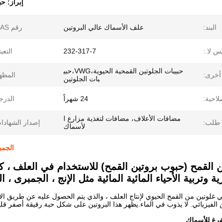
إبراز:
حب
البند:
علف الأسماك عالي البروتين
رقم CAS:
س لا.:
232-317-7
التعبئ
حبيبات الجلوتين القمحية الحيوية،VWG،حبي
أخرى:
المظه
بات الجلوتين
لاحية:
24 شهراً
الدرج
مضافات الأعلاف، مضافات لتغذية مزارع ا
طلب:
إصدار الشهادا
لأسماك
الجمب
 القمح (حبوب بروتين القمح) للاستخدام في العلف ، كمت
رية وتربية الأحياء المائية المائية مثل الإنج ، الجمبرى ،
 غلوتين من القمح الحيوي لإنتاج العلف ، والذي يتم الحصول عليه عن طريق ال
فيزيائي. لا يذوب في الماء.يظهر هذا البروتين على شكل حبة رقيقة أصفر قليل
فرغ للأسماك