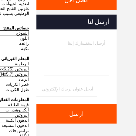
اتصل الآن
لتغذية الحيوانات 
غلوتين القمح الح
الوظيفي بسبب قدر
أرسل لنا
خصائص المنتج:
النموذج
اللون
رائحة
نكهة
المعلم الفيزيائي 
الرطوبة
البروتين (Nx6.25)
البروتين (Nx5.7)
الرماد
قطر الكريات
طول الكريات
المعلومات الغذائية (ع
قيمة الطاقة
الكربوهيدرات
ارسل
البروتين
الدهون الكلية
الدهون المشبعة
ترانس فاك
الألياف