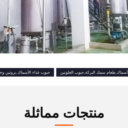
أسماك,طعام سمك البركة,حبوب الغلوتين
حبوب غذاء الأسماك,بروتين وج
منتجات مماثلة