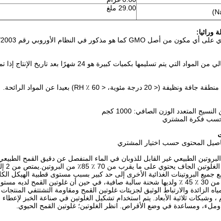
29.00 ملغ
 وراثيا:
كور في النظام الأوروبي رقم 1829/2003 بشأن الأغذية والمواد الغذائية المعدلة وراثيا.
يتم تسليمها بكميات كبيرة هو 24 شهرًا بعد تاريخ الإنتاج إذا تم تخزينها في ظروف التخزين الموصى بها.
 20 درجة مئوية، < 60 ٪ RH) بعيدا عن المواد الرائحة.
ت
فاصيل المحتوى حسب اختيار المشتري
البروتين الطبيعي غير القابل للذوبان في الماء المنفصل عن دقيق القمح الطبي
مع جميع البروتينات الغذائية الأخرى إلى حد كبير بسبب مستوى قطبية الهيكل الك
ياه الزائدة والارتباط الوثيق لجزيئات غلوتين القمح ومقاومة التشتتفي المنتجا
 ، وشبكات ثلاثية الأبعاد. يتم استخدام تشكيل الغلوتين في صناعة الخبز لإعطاء
ملء، ومساعدة في وضع الأقراص. انظر الغلوتين؛ غلوتين القمح الحيوي.