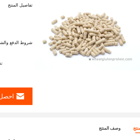
تفاصيل المنتج
شروط الدفع والش
تف
احصل 
نتج
وصف المنتج