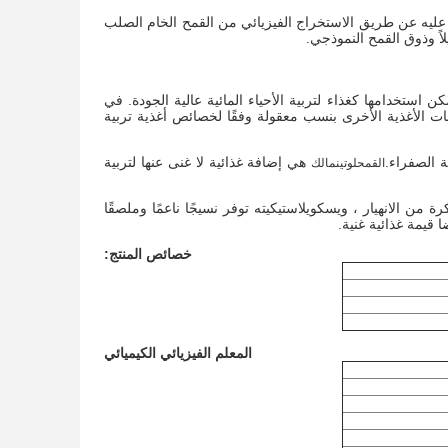
عليه عن طريق الاستخراج الفيزيائي من القمح الخام الصلب
ً وذوق القمح النموذجي.
 استخدامها كغذاء لتربية الأحياء المائية عالية الجودة. في
نات الأغذية الأخرى بنسب معقولة وفقًا لخصائص أغذية تربية
هي إضافة غذائية لا غنى عنها لتربية
القمح
لوتين
مالك
 من الانهيار ، ويسكويلاستيكيته توفر نسيجًا ناعمًا وملصقًا
ضا قيمة غذائية غنية.
خصائص المنتج:
المعلم الفيزيائي الكيميائي