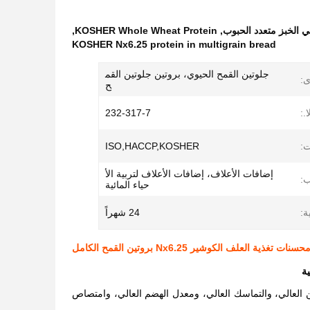
,
KOSHER Whole Wheat Protein
,
KOSHER Nx6.25 protein in multigrain bread
جلوتين القمح الحيوي، بروتين جلوتين القم
ى:
ح
.:
232-317-7
ت:
ISO,HACCP,KOSHER
إضافات الأعلاف، إضافات الأعلاف لتربية الأ
:
حياء المائية
ة:
24 شهراً
حسنات تغذية العلف الكوشير Nx6.25 بروتين القمح الكامل
ة
ين العالي، والتماسك العالي، ومعدل الهضم العالي، وامتصاص