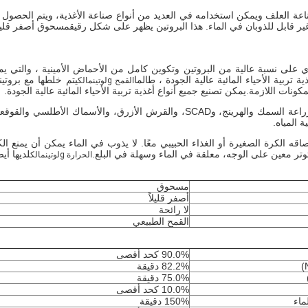
اعة العلف ويمكن استخدامه في العديد من أنواع صناعة الأغذية، ويتم الحصول 
ير قابل للذوبان في الماء. هذا البروتين يظهر على شكل رقيقمسحوق أصفر قليلا
 على نسبة عالية من البروتين وتكوين كامل من الأحماض الأمينية ، والتي يمكن
ة تربية الأحياء المائية عالية الجودة ، طالما
يتم خلطها مع بروتي
القمح g
لوتين
مالك
لمكونات اللازمة.يمكن تصنيع جميع أنواع أغذية تربية الأحياء المائية عالية الجودة.
SCA، والقرش الأزرق، والأسماك الأطلسي والقوقعة الصفراء.
ة المياه.
ه الكرة الصغيرة أو الغذاء الحبيبي معًا. لا يذوب في الماء يمكن أن يمنع الكرة
توتر معين على الوجه، معلقة في الماء وسهلة في البلع.
لديها أي
الحرارة g
لوتين
مالك
مسحوق
أصفر قليلاً
لا رائحة
القمح الطبيعي
90.0% كحد أقصى
82.2% دقيقة
75.0% دقيقة
10.0% كحد أقصى
ماء
150% دقيقة