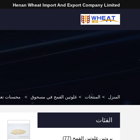
Henan Wheat Import And Export Company Limited
المنزل
>
المنتجات
>
غلوتين القمح في مسحوق
>
محسنات تغذية العلف ا
الفئات
بروتين غلوتين القمح
(77)