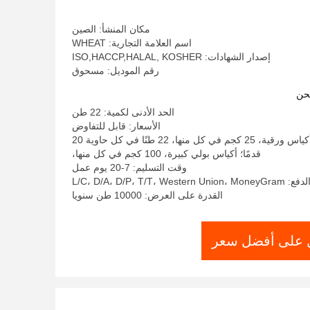
مكان المنشأ: الصين
اسم العلامة التجارية: WHEAT
إصدار الشهادات: ISO,HACCP,HALAL, KOSHER
رقم الموديل: مسحوق
حن
الحد الأدنى لكمية: 22 طن
الأسعار: قابل للتفاوض
تفاصيل التغليف: أكياس ورقية، 25 كجم في كل منها، 22 طنًا في كل حاوية 20
قدمًا؛ أكياس بولي كبيرة، 100 كجم في كل منها،
وقت التسليم: 7-20 يوم عمل
L/C، D/A، D/P، T/T، West
القدرة على العرض: 10000 طن سنويا
على أفضل سعر