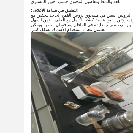
اللغة والنمط وتفاصيل المحتوى حسب اختيار المشتري
التطبيق في صناعة الأعلاف:
عة ضعف وزن الماء عند 30-80 درجة مئوية، ومحتوى البروتين البيض في مسحوق بروتين القمح الجاف ينخفض مع
زيادة امتصاص الماء،والتي يمكن أن تمنع فصل المياه وتحسين احتباس المياهعندما يخلط مسحوق بروتين القمح بنسبة 3-4٪ بالكامل مع العلف ، فمن السهل
ن الرطبة ويتم تعليقه في الماءلن يتم فقدان التغذية ويمكن
تحسين معدل استخدام الأسماك بشكل كبير.