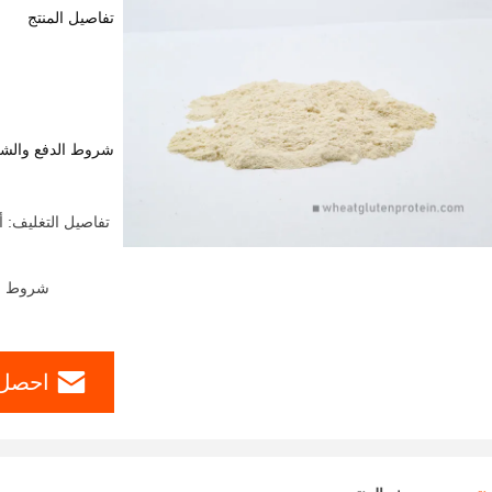
تفاصيل المنتج
شروط الدفع والش
شروط الدفع: ern Union، MoneyGram
احصل 