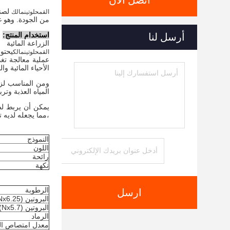
اتصل الآن
لصن
القمح
لوتين
مالك
من الجودة. وهو غ
استخدام المنتج:
أرسل لنا
الزراعة المائية
يحتوي
القمح
لوتين
مالك
عملية معالجة تغذي
الأحياء المائية وا
ومن المناسب لزراعة السمك والهرينج، وD
المياه العذبة وتربي
يمكن أن يربط لصاق
،مما يجعله لديه 
النموذج
اللون
رائحة
نكهة
الرطوبة
ارسل
البروتين (Nx6.25)
البروتين (Nx5.7)
الرماد
معدل امتصاص ال