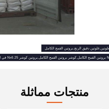
غلوتين,غلوتين دقيق الرنج,بروتين القمح الكامل
منتجات مماثلة