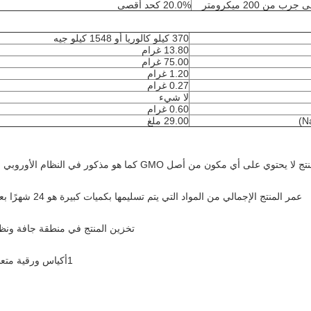
 من 200 ميكرومتر
20.0% كحد أقصى
370 كيلو كالوريا أو 1548 كيلو جيه
13.80 غرام
75.00 غرام
1.20 غرام
0.27 غرام
لا شيء
0.60 غرام
29.00 ملغ
على أي مكون من أصل GMO كما هو مذكور في النظام الأوروبي رقم 1829/2003 بشأن الأغذية والمواد الغذائية المعدلة وراثيا.
عمر المنتج الإجمالي من المواد التي يتم تسليمها بكميات كبيرة هو 24 شهرًا بعد تاريخ الإنتاج إذا تم تخزينها في ظروف التخزين الموصى بها.
تخزين المنتج في منطقة جافة ونظيفة (< 20 درجة مئوية، < 60 ٪ RH) بعيدا عن 
1أكياس ورقية متعددة الطبقات مع غطاء داخلي من البولي وزن صافي: 25 كجم