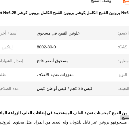
نتج
وصف المنتج
الاسم:
غلوتين القمح في مسحوق
أسماء أخر
:
8002-80-0
إينكس لا
مظهر:
مسحوق أصفر فاتح
إصدار الشهادا
النوع:
معززات تغذية الأعلاف
طلب
لتعبئة:
كيس 25 كجم / كيس أو طن كيس
مدة الصلاحي
م
من القمح كمحسنات تغذية العلف المستخدمة في إضافات العلف للزراعة المائي
نتج:
ي مسحوق
هو بروتين غير قابل للذوبان وله العديد من المزايا مثل محتوى البروت