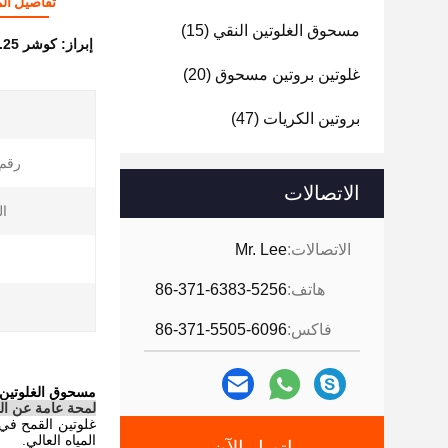
تفاصيل الم
مسحوق الغلوتين النقي
(15)
إبراز:
كوشر Nx6.25 بروتين القمح الكامل,كوشر بروتين القمح الكامل,بروتين كوشر Nx6.25 في الخبز متعدد الحبوب
غلوتين بروتين مسحوق
(20)
بروتين الكريات
(47)
رقم CAS
الاتصالات
ال
الاتصالات:
Mr. Lee
هاتف:
86-371-6383-5256
ا
فاكس:
86-371-5505-6096
مسحوق الغلوتين 
لمحة عامة عن الم
غلوتين القمح ف
المياه العالي.