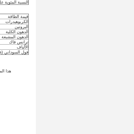
النسبة المئوية على جرب
قيمة الطاقة
الكربوهيدرات
البروتين
الدهون الكلية
الدهون المشبعة
ترانس فاك
الألياف
فول السوداني (Na)
هذا المنتج لا يحتوي 