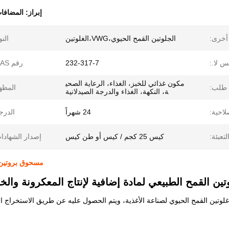
إبراز:
المضافات
أخرى:
الجلوتين القمح الحيوي،VWG،الغلوتين
النو
س لا.:
232-317-7
رقم CAS:
مكون غذائي للخبز، الغذاء، الرعاية الصحي
طلب:
المظه
ة، النكهة، الغذاء والدرجة الصيدلانية
لاحية:
24 شهراً
الدرج
لتعبئة:
كيس 25 كجم / كيس أو طن كيس
إصدار الشهادا
مسحوق بروتين ا
ن القمح الطبيعي لمادة إضافية لإنتاج المعكرونة والخب
غلوتين القمح الحيوي لصناعة الأغذية، ويتم الحصول عليه عن طريق الاستخراج ا