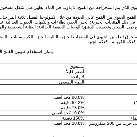
حيوي الذي يتم استخراجه من القمح. لا يذوب في الماء. يظهر على شكل مسحوق 
 القمح الحيوي من القمح عالي الجودة من خلال تكنولوجيا الفصل ثلاثية المر
 في ذلك المنتجات الخبزية؛ الخبز، الخبز،الطلاءات والنكهات؛ الحبوب الغذائية؛ ت
ريمي؛ الطحن وتخصيب الدقيق؛ الوجبات الخفيفة الغذائية؛ العناية الشخصية؛وال
وق الغلوتين الحيوي في المنتجات الخبزية التالية: الخبز ، الكرويسانات ، المخب
كعكة الكريمة ، كعكة الجنيه.
يمكن استخدام غلوتين القمح الح
مسحوق
أصفر قليلاً
لا رائحة
القمح الطبيعي
90.0% كحد أقصى
82.2% دقيقة
75.0% دقيقة
10.0% كحد أقصى
ماء
150% دقيقة
 من 200 ميكرومتر
20.0% كحد أقصى