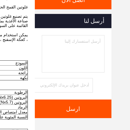
اتصل الآن
غلوتين القمح ال
يتم تصنيع غلوتين
أرسل لنا
صناعة الأغذية بما
القائمة على السو
يمكن استخدام مسح
، كعكة الإسفنج ، 
النموذج
اللون
رائحة
نكهة
الرطوبة
البروتين (Nx6.25)
البروتين (Nx5.7)
الرماد
ارسل
معدل امتصاص ال
النسبة المئوية على جرب