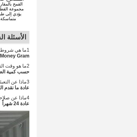
القمح بالمقار
يؤدي إلى طرد
متماسكة ،
الأسئلة ال
1ما هي شروط الدفع الخاصة بك؟
ion، Money Gram
2ما هو وقت التسليم الخاص بك؟
حسب كمية الطلب،
3ماذا عن التعبئة؟
عادة ما نقدم التعبئة كـ 25 كجم / كيس أو 1000 كجم / كيس. بالطبع، إذا كان لدى ا
4ماذا عن صلاحية المنتجات؟
عادة 24 شهراً