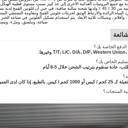
نة مع جميع البروتينات الغذائية الأخرى إلى حد كبير بسبب مستوى قطبية الهيكل
 المياه الزائدة والارتباط الوثيق لجزيئات غلوتين القمح ومقاومة التشتتفي الم
 وأفلام ، وشبكات ثلاثية الأبعاد. يتم استخدام تشكيل الغلوتين في صناعة الخبز
صياغة، وملصق، وملء، ومساعد
شائعة
T/T، L/C، D/A، D/P، Western Un وغيرها.
 عادة سنقوم بترتيب الشحن خلال 5-8 أيام
لعميل متطلبات خاصة عليها، فسوف نقوم بذلك.