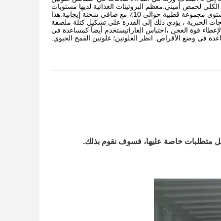
 الكلي لحمض أميني.معظم البروتينات الغذائية لديها مستويات
مجموعة القطبية من 30 ٪ 45 ٪ ولديها شحنة سالبة صافية، في حين أن غلوتين القمح لديه مستوى مجموعة قطبية حوالي 10٪ مع صافي شحنة إيجابية.هذا
نتجات الخبزية ، يؤدي ذلك إلى القدرة على تشكيل كتلة ملصقة
 لإعطاء قوة العجن ،احتباس الغازاتيستخدم أيضاً كمساعدة في
ة في وضع الأقراص. انظر الغلوتين؛ غلوتين القمح الحيوي.