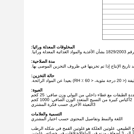
المخلوقات المعدلة وراثيا:
مدة الصلاحية:
حالة التخزين:
المواد الرائحة.
العبوة:
2أكياس كبيرة من النسيج المتعدد الوزن الصافي: 1000 كجم
3التعبئة الأخرى حسب فكرة المشتري
التسمية والعلامات
اللغة والنمط وتفاصيل المحتوى حسب اختيار المشتري
مح الطبيعي. غلوتين العلكة هو غلوتين القمح في شكله الرطب
المستخرج حديثًا. الغلوتين الجاف يحتوي على ما يقرب من 70 ٪ 85٪ من البروتين.يمتص من 2 إلى 3 أضعاف وزنه في الماءالاختلافات في خصائص غلوتين