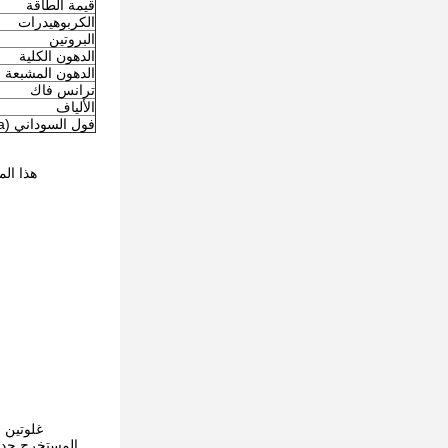
قيمة الطاقة
الكربوهيدرات
البروتين
الدهون الكلية
الدهون المشبعة
ترانس فاك
الألياف
فول السوداني (Na)
هذا المنتج لا يحتوي 
غلوتين 