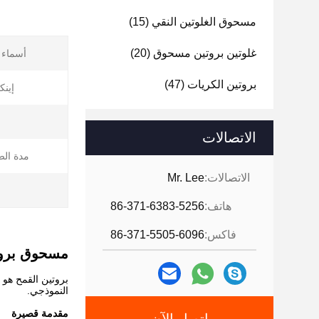
مسحوق الغلوتين النقي
(15)
غلوتين بروتين مسحوق
(20)
أسماء 
بروتين الكريات
(47)
إينك
الاتصالات
مدة الص
الاتصالات:
Mr. Lee
ا
هاتف:
86-371-6383-5256
فاكس:
86-371-5505-6096
مسحوق بروتي
بروتين القمح هو 
النموذجي.
مقدمة قصيرة