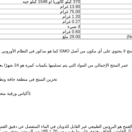
370 كيلو كالوريا أو 1548 كيلو جيه
13.80 غرام
75.00 غرام
1.20 غرام
0.27 غرام
لا شيء
0.60 غرام
29.00 ملغ
على أي مكون من أصل GMO كما هو مذكور في النظام الأوروبي رقم 1829/2003 بشأن الأغذية والمواد الغذائية المعدلة وراثيا.
عمر المنتج الإجمالي من المواد التي يتم تسليمها بكميات كبيرة هو 24 شهرًا بعد تاريخ الإنتاج إذا تم تخزينها في ظروف التخزين الموصى بها.
تخزين المنتج في منطقة جافة ونظيفة (< 20 درجة مئوية، < 60 ٪ RH) بعيدا عن 
1أكياس ورقية متعددة الطبقات مع غطاء داخلي من البولي وزن صافي: 25 كجم
القمح هو البروتين الطبيعي غير القابل للذوبان في الماء المنفصل عن دقيق الق