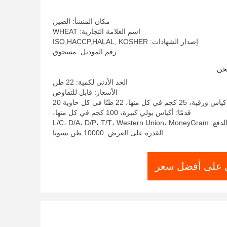
مكان المنشأ: الصين
اسم العلامة التجارية: WHEAT
إصدار الشهادات: ISO,HACCP,HALAL, KOSHER
رقم الموديل: مسحوق
حن
الحد الأدنى لكمية: 22 طن
الأسعار: قابل للتفاوض
تفاصيل التغليف: أكياس ورقية، 25 كجم في كل منها، 22 طنًا في كل حاوية 20
قدمًا؛ أكياس بولي كبيرة، 100 كجم في كل منها،
L/C، D/A، D/P، T/T، West
القدرة على العرض: 10000 طن سنويا
على أفضل سعر