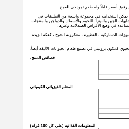
رقيق أصفر قليلاً وله طعم نموذجي للقمح.
احل. يمكن استخدامه في مجموعة واسعة من التطبيقات في
شابهات الجبن والبيتزا؛ اللحوم والأسماك والدواجن والمنتجات
مساعدة في وضع الأقراص الصيدلانية وغيرها.
وزات الدنماركية ، الفطيرة ، معكرونة الخوخ ، كعكة الزبدة
يوي كمكون بروتيني في تصنيع طعام الحيوانات الأليفة أيضاً.
خصائص المنتج:
المعلم الفيزيائي الكيميائي
المعلومات الغذائية (على كل 100 غرام)