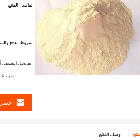
تفاصيل المنتج
شروط الدفع والش
شروط الدفع: ern Union، MoneyGram
احصل 
نتج
وصف المنتج