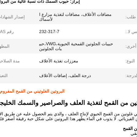
إبراز:
حبوب السمك ذات نسبة عالية من البروت
مضافات الأعلاف، مضافات لتغذية مزارع ا
طلب:
إصدار الشهادا
لأسماك
س لا.:
232-317-7
رقم CAS:
حبيبات الجلوتين القمحية الحيوية،VWG،حبي
أخرى:
المظه
بات الجلوتين
النوع:
معززات تغذية الأعلاف
مدة الصلاحي
لدرجة:
درجة العلف، إضافات الأعلاف
التعبئ
البروتين الغلوتيني من القمح المفروم لتر
ين من القمح لتغذية العلف والصراصير والسمك الخليج
 غلوتين من القمح الحيوي لإنتاج العلف ، والذي يتم الحصول عليه عن طريق ال
فيزيائي. لا يذوب في الماء.يظهر هذا البروتين على شكل حبة رقيقة أصفر قليل
ن القمح