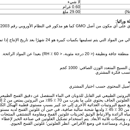
لا شيء
0.60 غرام
29.00 ملغ
 وراثيا:
كور في النظام الأوروبي رقم 1829/2003 بشأن الأغذية والمواد الغذائية المعدلة وراثيا.
يتم تسليمها بكميات كبيرة هو 24 شهرًا بعد تاريخ الإنتاج إذا تم تخزينها في ظروف التخزين الموصى بها.
 20 درجة مئوية، < 60 ٪ RH) بعيدا عن المواد الرائحة.
ت
فاصيل المحتوى حسب اختيار المشتري
البروتين الطبيعي غير القابل للذوبان في الماء المنفصل عن دقيق القمح الطبي
مع جميع البروتينات الغذائية الأخرى إلى حد كبير بسبب مستوى قطبية الهيكل الك
ياه الزائدة والارتباط الوثيق لجزيئات غلوتين القمح ومقاومة التشتتفي المنتجا
 ، وشبكات ثلاثية الأبعاد. يتم استخدام تشكيل الغلوتين في صناعة الخبز لإعطاء
ملء، ومساعدة في وضع الأقراص. انظر الغلوتين؛ غلوتين القمح الحيوي.