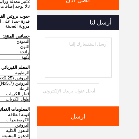
اتصل الآن
2غير معدلة وراثيا
3لا يوجد إضافات غريبة
حبوب بروتين الق
قدرة جيدة على ا
أرسل لنا
مرونة العجينة
خصائص المنتج:
النموذج
اللون
رائحة
نكهة
المعلم الفيزيائي 
الرطوبة
البروتين (Nx6.25)
البروتين (Nx5.7)
الرماد
قطر الكريات
طول الكريات
المعلومات الغذائية (ع
قيمة الطاقة
ارسل
الكربوهيدرات
البروتين
الدهون الكلية
الدهون المشبعة