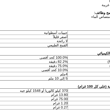
مح وظائف:
متصاص الماء
حبيبات أسطوانية
أصفر قليلاً
لا رائحة
القمح الطبيعي
الكيميائي
100.0% كحد أقصى
82.2% دقيقة
75.0% دقيقة
10.0% كحد أقصى
4ملم
5 إلى 10 ملم
لى كل 100 غرام)
370 كيلو كالوريا أو 1548 كيلو جيه
13.80 غرام
75.00 غرام
1.20 غرام
0.27 غرام