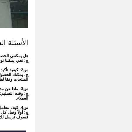
الأسئلة ال
هل يمكنني الحصو
ج: نعم، يمكننا توف
س2: كيفية تأكيد جودة المنتج قبل وضع الطلبات؟
ج: يمكنك الحصول 
المنتجات وفقا لطل
س3: ماذا عن مدة التسليم؟
العملاء.
س4: كيف تتعامل مع شكاوى الجودة؟
ج: أولاً وقبل كل
فسوف نرسل لك بض