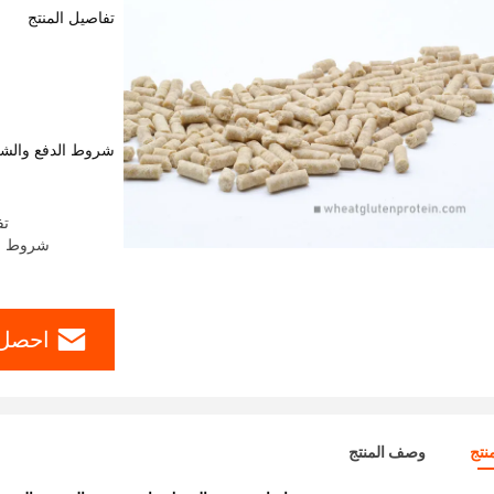
تفاصيل المنتج
شروط الدفع والش
تف
شروط الدفع: ern Union، MoneyGram
احصل 
نتج
وصف المنتج