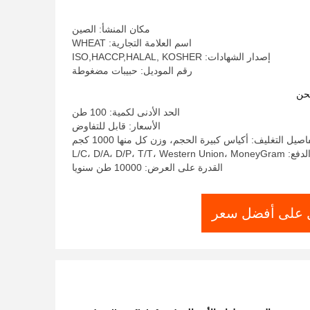
مكان المنشأ: الصين
اسم العلامة التجارية: WHEAT
إصدار الشهادات: ISO,HACCP,HALAL, KOSHER
رقم الموديل: حبيبات مضغوطة
حن
الحد الأدنى لكمية: 100 طن
الأسعار: قابل للتفاوض
اصيل التغليف: أكياس كبيرة الحجم، وزن كل منها 1000 كجم
L/C، D/A، D/P، T/T، West
القدرة على العرض: 10000 طن سنويا
على أفضل سعر