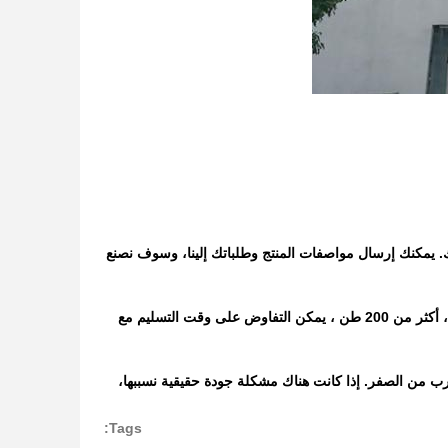
. يمكنك إرسال مواصفات المنتج وطلباتك إلينا، وسوف نصنع
ج: وقت التسليم: وفقًا لكمية الطلب ، أقل من 200 طن ، حوالي 5-7 أيام عمل بعد تأكيد الطلب ، أكثر من 200 طن ، يمكن التفاوض على وقت التسليم مع
رب من الصفر. إذا كانت هناك مشكلة جودة حقيقية نسببها،
Tags: