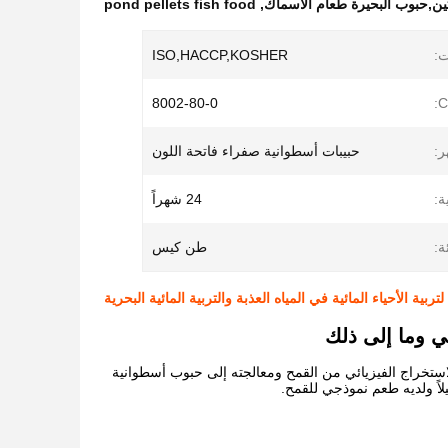
ين,حبوب البحيرة طعام الأسماك
,
pond pellets fish food
ت:
ISO,HACCP,KOSHER
8002-80-0
ر:
حبيبات أسطوانية صفراء فاتحة اللون
ة:
24 شهراً
ة:
طن كيس
بية الأحياء المائية في المياه العذبة والتربية المائية البحرية
ي وما إلى ذلك
استخراج الفيزيائي من القمح ومعالجته إلى حبوب أسطوانية
اً ولديه طعم نموذجي للقمح.