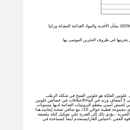
عي. غلوتين العلكة هو غلوتين القمح في شكله الرطب
المستخرج حديثًا. الغلوتين الجاف يحتوي على ما يقرب من 70 ٪ 85٪ من البروتين.يمتص من 2 إلى 3 أضعاف وزنه في الماءالاختلافات في خصائص غلوتين
لي لحمض أميني.معظم البروتينات الغذائية لديها مستويات
مجموعة القطبية من 30 ٪ 45 ٪ ولديها شحنة سالبة صافية، في حين أن غلوتين القمح لديه مستوى مجموعة قطبية حوالي 10٪ مع صافي شحنة إيجابية.هذا
ت الخبزية ، يؤدي ذلك إلى القدرة على تشكيل كتلة ملصقة
 قوة العجن ،احتباس الغازاتيستخدم أيضاً كمساعدة في