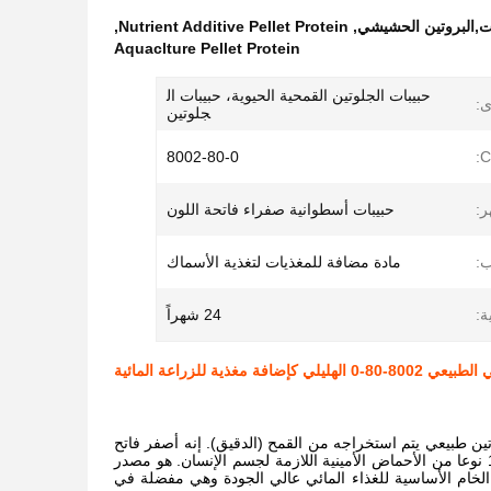
يات,البروتين الحشيشي
,
Nutrient Additive Pellet Protein
,
Aquaclture Pellet Protein
حبيبات الجلوتين القمحية الحيوية، حبيبات ال
ى:
جلوتين
8002-80-0
ر:
حبيبات أسطوانية صفراء فاتحة اللون
:
مادة مضافة للمغذيات لتغذية الأسماك
ة:
24 شهراً
 كإضافة مغذية للزراعة المائية
تين طبيعي يتم استخراجه من القمح (الدقيق). إنه أصفر فاتح
ويتكون من مجموعة متنوعة من الأحماض الأمينية.المحتوى البروتين يصل إلى 82يحتوي على 15 نوعا من الأحماض الأمينية اللازمة لجسم الإنسان. هو مصدر
ة الخام الأساسية للغذاء المائي عالي الجودة وهي مفضلة في