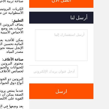
اتصل الآن
صناعة تربية الأحيا
الكريات البروتي
الأسطوانية عن طر
أرسل لنا
التطبيق:
يضاف البروتين ال
حبيبات.بعد وضع ا
الأحماض الأمينية
يمكن للأغذية بع
المائية،تحسين ا
الإنجل سبعة نجوم
مصدر المياه.
صناعة الأعلاف:
محتوى البروتين 
للحيوانات والحيو
لخصائص الأعلاف ا
البروتين ذو الجو
أنواع ذوق الحيوا
ارسل
القوية على الالتص
بعد وضعها في الم