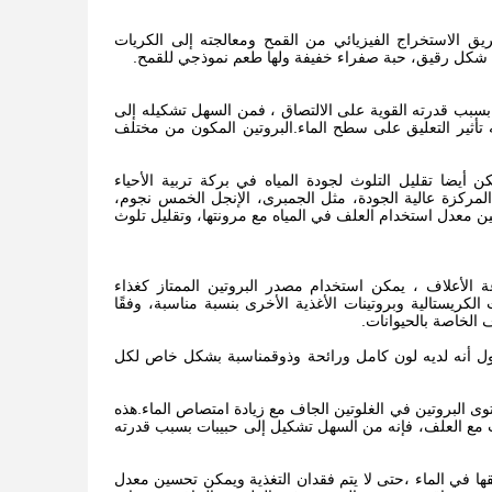
يق الاستخراج الفيزيائي من القمح ومعالجته إلى الكريات
لى شكل رقيق، حبة صفراء خفيفة ولها طعم نموذجي للقمح.
، بسبب قدرته القوية على الالتصاق ، فمن السهل تشكيله إلى
له تأثير التعليق على سطح الماء.البروتين المكون من مختلف
أيضا تقليل التلوث لجودة المياه في بركة تربية الأحياء
المركزة عالية الجودة، مثل الجمبرى، الإنجل الخمس نجوم،
ين معدل استخدام العلف في المياه مع مرونتها، وتقليل تلوث
ة الأعلاف ، يمكن استخدام مصدر البروتين الممتاز كغذاء
الكريستالية وبروتينات الأغذية الأخرى بنسبة مناسبة، وفقًا
الخاصة بالحيوانات.
لقول أنه لديه لون كامل ورائحة وذوقمناسبة بشكل خاص لكل
ند درجة الحرارة 30-80 درجة مئوية، ينخفض محتوى البروتين في الغلوتين الجاف مع زيادة امتصاص الماء.هذه
 احتباس المياهعندما يتم خلط 3-4٪ من بروتين الكريات مع العلف، فإنه من السهل تشكيل إلى حبيبات بسبب قدرته
قها في الماء ،حتى لا يتم فقدان التغذية ويمكن تحسين معدل