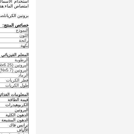
امتصاص الماء.هذه
بروتين الكريات
لصنا
خصائص المنتج:
النموذج
اللون
رائحة
نكهة
المعلم الفيزيائي 
الرطوبة
البروتين (Nx6.25)
البروتين (Nx5.7)
الرماد
قطر الكريات
طول الكريات
المعلومات الغذائية (ع
قيمة الطاقة
الكربوهيدرات
البروتين
الدهون الكلية
الدهون المشبعة
ترانس فاك
الألياف