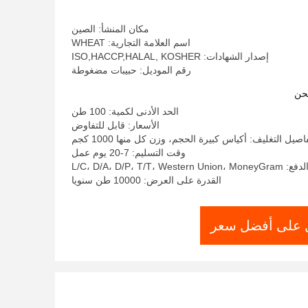
مكان المنشأ: الصين
اسم العلامة التجارية: WHEAT
إصدار الشهادات: ISO,HACCP,HALAL, KOSHER
رقم الموديل: حبيبات مضغوطة
حن
الحد الأدنى لكمية: 100 طن
الأسعار: قابل للتفاوض
اصيل التغليف: أكياس كبيرة الحجم، وزن كل منها 1000 كجم
وقت التسليم: 7-20 يوم عمل
L/C، D/A، D/P، T/T، West
القدرة على العرض: 10000 طن سنويا
على أفضل سعر