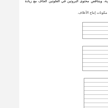
 كبير. يمتص الغلوتين الجاف ضعف وزن الماء عند 30-80 درجة مئوية، ويتناقص محتوى البروتين في الغلوتين الجاف مع زيادة
ونات إنتاج الأعلاف.