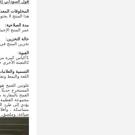
فول السوداني (Na)
المخلوقات المعدلة
هذا المنتج لا يحتوي على أي مكون من أصل GMO كما هو مذ
مدة الصلاحية:
عمر المنتج الإجمالي من المواد التي 
حالة التخزين:
تخزين المنتج في منطقة جافة ونظيفة (<
العبوة:
1أكياس كبيرة من النسيج المتعدد الوزن الصافي: 1000 كجم
2التعبئة الأخرى حسب فكرة المشتري
التسمية والعلاما
اللغة والنمط وت
غلوتين القمح هو
القمح بالمقارنة 
يؤدي إلى طرد الم
متماسكة ، وأفلام
صياغة، وملصق، و