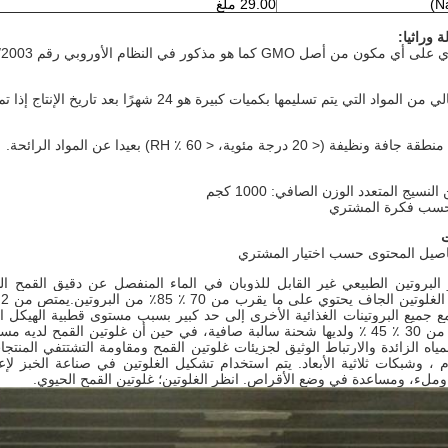
29.00 ملغ
 وراثيا:
كور في النظام الأوروبي رقم 1829/2003 بشأن الأغذية والمواد الغذائية المعدلة وراثيا.
يتم تسليمها بكميات كبيرة هو 24 شهرًا بعد تاريخ الإنتاج إذا تم تخزينها في ظروف التخزين الموصى بها.
 20 درجة مئوية، < 60 ٪ RH) بعيدا عن المواد الرائحة.
ت
فاصيل المحتوى حسب اختيار المشتري
 البروتين الطبيعي غير القابل للذوبان في الماء المنفصل عن دقيق القمح 
مع جميع البروتينات الغذائية الأخرى إلى حد كبير بسبب مستوى قطبية الهيكل 
ياه الزائدة والارتباط الوثيق لجزيئات غلوتين القمح ومقاومة التشتتفي المن
 ، وشبكات ثلاثية الأبعاد. يتم استخدام تشكيل الغلوتين في صناعة الخبز لإ
ملء، ومساعدة في وضع الأقراص. انظر الغلوتين؛ غلوتين القمح الحيوي.