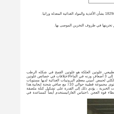
الطبيعي. غلوتين العلكة هو غلوتين القمح في شكله الرطب
المستخرج حديثًا. الغلوتين الجاف يحتوي على ما يقرب من 70 ٪ 85٪ من البروتين.يمتص من 2 إلى 3 أضعاف وزنه في الماءالاختلافات في خصائص غلوتين
الكلي لحمض أميني.معظم البروتينات الغذائية لديها مستويات
مجموعة القطبية من 30 ٪ 45 ٪ ولديها شحنة سالبة صافية، في حين أن غلوتين القمح لديه مستوى مجموعة قطبية حوالي 10٪ مع صافي شحنة إيجابية.هذا
تجات الخبزية ، يؤدي ذلك إلى القدرة على تشكيل كتلة ملصقة
عطاء قوة العجن ،احتباس الغازاتيستخدم أيضاً كمساعدة في