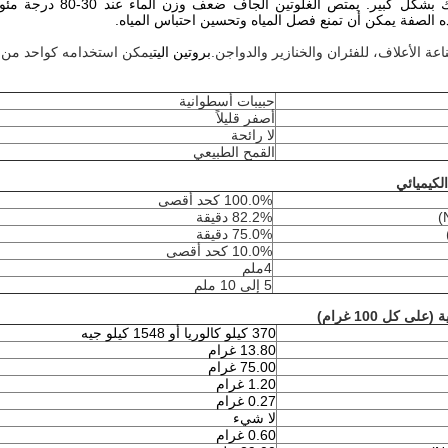
استخدام الأسماك بشكل
 الصفة يمكن أن تمنع فصل المياه وتحسين احتباس المياه.
عة الأعلاف، للفئران والخنازير والدواجن.
بروتين اليت
يمكن استخدامه كواحد من مك
حبيبات أسطوانية
أصفر قليلاً
لا رائحة
القمح الطبيعي
الكيميائي
100.0% كحد أقصى
82.2% دقيقة
75.0% دقيقة
10.0% كحد أقصى
4ملم
5 إلى 10 ملم
لى كل 100 غرام)
370 كيلو كالوريا أو 1548 كيلو جيه
13.80 غرام
75.00 غرام
1.20 غرام
0.27 غرام
لا شيء
0.60 غرام