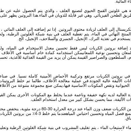
ء المائية.
نية هي غلوتين القمح الحيوي لتصنيع العلف ، والذي يتم الحصول عليه عن طر
يق الطحن الفيزيائي. وهي غير قابلة للذوبان في الماء.هذا البروتين يظهر ع
كريستال إلى العلف لزيادة محتوى البروتين. إذا تم إضافته إلى العلف المائي 
لمنتج النهائي في الماء، يتم تغطية العلف في بنية شبكة الغلوتين الرطبة، و
 يستخدم في تغذية النرك، الإنجيل، الجمبري والسلاحف، الإنجيل، الخ.
د إضافة بروتين الكريات ليس فقط تحسين معدل الاستخدام في المياه، ولكن 
للمعان وتحسين نوعية اللمعانيمكن استخدامه كمادة خام أساسية في الأعلاف 
، السلطعون والصراصير القيمة.يمكن أن يزيد من القيمة الغذائية للأغذية، تحس
في بروتين الكريات مرتفع وتركيبة الأحماض الأمينية كاملة نسبيا. في صناع
انات الأليفة عالية الجودة.في عملية معالجة الأعلاف، طالما تم خلط البروتينات 
لحيوانية ونقص المكونات الأساسية فيها،يمكن صنع مجموعة متنوعة من الأعلاف 
دة العالية لديه نكهة خفيفة وناعمة عندما يخلط مع المكونات الأخرى يمكن ا
نات الأليفة، مما يحسن بشكل كبير من معدل استخدام العلف.
عندما يمتص بروتين الكريات ضعف وزن الماء ع
الصفة يمكن أن تمنع فصل المياه وتحسين
اق.
اء لاستيعاب الماء ، يتم تغليف المشروب في بنية شبكة الغلوتين الرطبة وتعلي