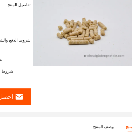
تفاصيل المنتج
شروط الدفع والش
تف
شروط الدفع: ern Union، MoneyGram
احصل 
نتج
وصف المنتج