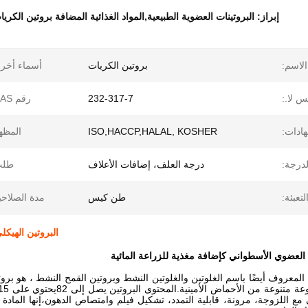
إبراز:
البروتينات العضوية الطبيعية,المواد الغذائية المضافة بروتين الكر
الاسم:
بروتين الكريات
أسماء أخر
س لا.:
232-317-7
رقم CAS:
هادات:
ISO,HACCP,HALAL, KOSHER
المظه
لدرجة:
درجة العلف، إضافات الأعلاف
طلب
لتعبئة:
طن كيس
مدة الصلاحي
البروتين الهيكلي الطبيعي 8002-80-0 الهليلي
 العضوي الأسطواني كإضافة مغذية للزراعة المائية
 المعروف أيضًا باسم الغلوتين والغلوتين النشط وبروتين القمح النشط ، هو برو
 مع اللزوجة، مرونة، قابلية التمدد، تشكيل فيلم وامتصاص الدهون،إنها الماد