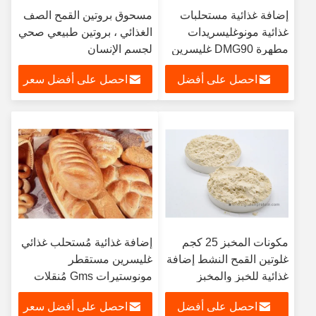
إضافة غذائية مستحلبات
مسحوق بروتين القمح الصف
غذائية مونوغليسريدات
الغذائي ، بروتين طبيعي صحي
مطهرة DMG90 غليسرين
لجسم الإنسان
مطهرة مونوستيرات
احصل على أفضل
احصل على أفضل سعر
GMS90 E471 DMG95
سعر
مكونات المخبز 25 كجم
إضافة غذائية مُستحلب غذائي
غلوتين القمح النشط إضافة
غليسرين مستقطر
غذائية للخبز والمخبز
مونوستيرات Gms مُنقلات
غليسريدات معدنية مستقطرة
احصل على أفضل
احصل على أفضل سعر
Dmg90