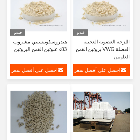
فيديو
فيديو
اللزجة العضوية العجينة
هيدروسكوبيسيتي مشروب
العضلة VWG بروتين القمح
83٪ غلوتين القمح البروتين
الغلوتين
احصل على أفضل سعر
احصل على أفضل سعر