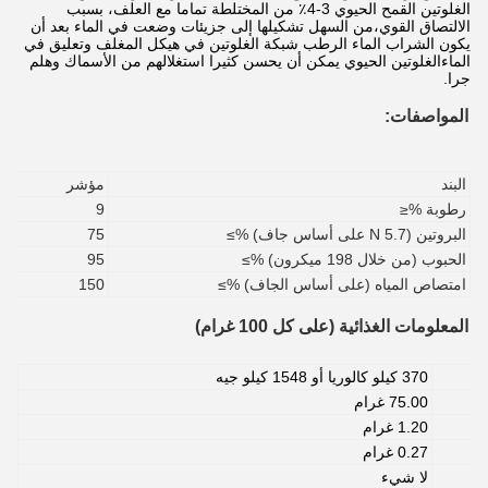
الغلوتين القمح الحيوي 3-4٪ من المختلطة تماما مع العلف، بسبب
الالتصاق القوي،من السهل تشكيلها إلى جزيئات وضعت في الماء بعد أن
يكون الشراب الماء الرطب شبكة الغلوتين في هيكل المغلف وتعليق في
الماءالغلوتين الحيوي يمكن أن يحسن كثيرا استغلالهم من الأسماك وهلم
جرا.
المواصفات:
البند
مؤشر
رطوبة %≤
9
البروتين (N 5.7 على أساس جاف) %≥
75
الحبوب (من خلال 198 ميكرون) %≥
95
امتصاص المياه (على أساس الجاف) %≥
150
المعلومات الغذائية (على كل 100 غرام)
370 كيلو كالوريا أو 1548 كيلو جيه
75.00 غرام
1.20 غرام
0.27 غرام
لا شيء