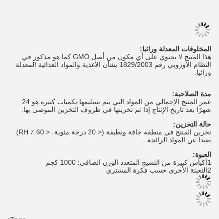
المخلوقات المعدلة وراثيا:
هذا المنتج لا يحتوي على أي مكون من أصل GMO كما هو مذكور في
النظام الأوروبي رقم 1829/2003 بشأن الأغذية والمواد الغذائية المعدلة
وراثيا.
مدة الصلاحية:
عمر المنتج الإجمالي من المواد التي يتم تسليمها بكميات كبيرة هو 24
شهرًا بعد تاريخ الإنتاج إذا تم تخزينها في ظروف التخزين الموصى بها.
حالة التخزين:
تخزين المنتج في منطقة جافة ونظيفة (< 20 درجة مئوية، < 60 ٪ RH)
بعيدا عن المواد الرائحة.
العبوة:
1أكياس كبيرة من النسيج المتعدد الوزن الصافي: 1000 كجم
2التعبئة الأخرى حسب فكرة المشتري