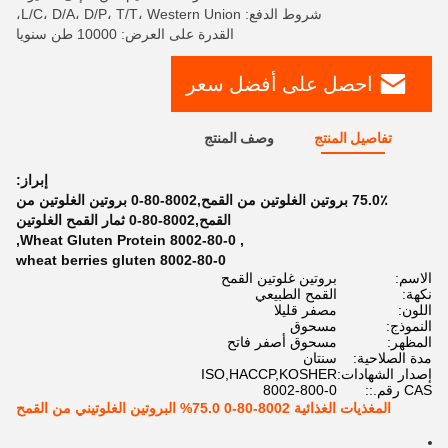
شروط الدفع: L/C، D/A، D/P، T/T، Western Union،
القدرة على العرض: 10000 طن سنويا
احصل على أفضل سعر
تفاصيل المنتج
وصف المنتج
إبراز:
75.0٪ بروتين الغلوتين من القمح,8002-80-0 بروتين الغلوتين من
القمح,8002-80-0 ثمار القمح الغلوتين
,
8002-80-0 Wheat Gluten Protein
,
8002-80-0 wheat berries gluten
الاسم:
بروتين غلوتين القمح
نكهة:
القمح الطبيعي
اللون:
مصفر قليلا
النموذج:
مسحوق
المظهر:
مسحوق أصفر فاتح
مدة الصلاحية:
سنتان
إصدار الشهادات:
ISO,HACCP,KOSHER
CAS رقم.::
8002-800-0
المغذيات الغذائية 8002-80-0 75.0% البروتين الغلوتيني من القمح