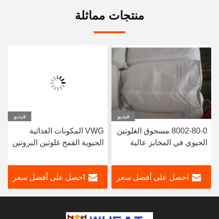
منتجات مماثلة
فيديو
فيديو
8002-80-0 مسحوق الغلوتين
VWG المكونات الغذائية
الحيوي في المخابز عالية
الحيوية القمح غلوتين البروتين
السرعة لتحسين قوة العجين
82.2% للكعكة الخبز
احصل على أفضل سعر
احصل على أفضل سعر