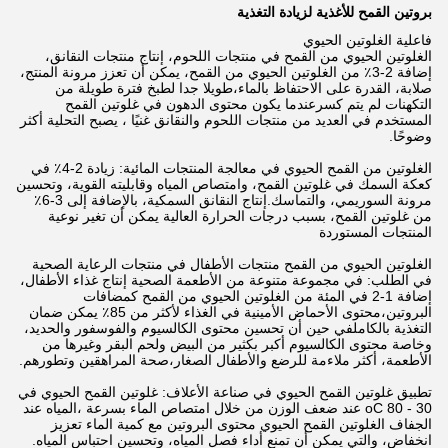
بروتين القمح للأغذية لزيادة التغذية
فاعلية الغلوتين الحيوي
الغلوتين الحيوي من القمح في منتجات اللحوم، إنتاج منتجات النقانق،
إضافة 2-3٪ من الغلوتين الحيوي من القمح، يمكن أن تعزز مرونة المنتج،
صلابة، القدرة على الاحتفاظ بالماء،طويلا جدا لطبخ فترة طويلة من
التكهنات لم يتم كسرعندما يكون محتوى الدهون في غلوتين القمح
المستخدم في العديد من منتجات اللحوم والنقانق غنيًا ، يصبح التحلية أكثر
وضوحًا.
الغلوتين من القمح الحيوي في معالجة المنتجات المائية: زيادة 2-4٪ في
كعكة السمك في غلوتين القمح، وامتصاص المياه وقابليته القوية، وتحسين
مرونة السوريمي، والتماسك.إنتاج النقانق السمكية، بالإضافة إلى 3-6٪
من غلوتين القمح، بسبب درجات الحرارة العالية يمكن أن تغير نوعية
المنتجات المستوردة
الغلوتين الحيوي من القمح منتجات الأطفال في منتجات الرعاية الصحية
في الطلب: في مجموعة متنوعة من الأطعمة الصحية إنتاج غذاء الأطفال،
إضافة 1-2 في المئة من الغلوتين الحيوي من القمح كمضافات
البروتين،محتوى الأحماض الأمينية في الغذاء لأكثر من 85٪ يمكن ضمان
التغذية بالكاملفي حين أن تحسين محتوى الكالسيوم والفوسفور والحديد،
وخاصة محتوى الكالسيوم أكبر بكثير من البيض ولحم البقر وغيرها من
الأطعمة، أكثر ملاءمة للرضع والأطفال الصغار،صحة المراهقين وتطورهم.
تطبيق غلوتين القمح الحيوي في صناعة الأعلاف: غلوتين القمح الحيوي في
30 - 80 oC عند ضعف الوزن من خلال امتصاص الماء بسرعة ،المياه عند
الجفاف الغلوتين القمح الحيوي محتوى البروتين مع كمية الماء تعزيز
انخفاض، والتي يمكن أن تمنع أداء فصل المياه، وتحسين احتباس المياه.