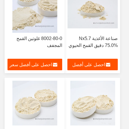
صناعة الأغذية Nx5.7
8002-80-0 غلوتين القمح
75.0% دقيق القمح الحيوي
المجفف
احصل على أفضل
احصل على أفضل سعر
سعر